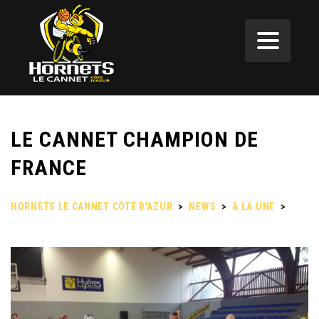
LE CANNET CHAMPION DE
FRANCE
HORNETS LE CANNET CÔTE D'AZUR
>
NEWS
>
À LA UNE
>
LE
CANNET CHAMPION DE FRANCE