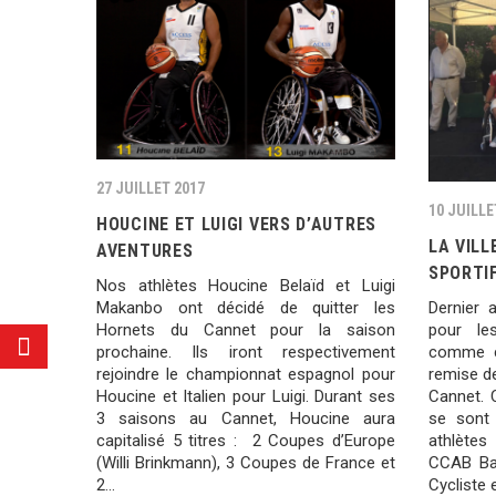
27 JUILLET 2017
10 JUILLE
HOUCINE ET LUIGI VERS D’AUTRES
LA VIL
AVENTURES
SPORTI
Nos athlètes Houcine Belaïd et Luigi
Dernier 
Makanbo ont décidé de quitter les
pour le
Hornets du Cannet pour la saison
comme ch
prochaine. Ils iront respectivement
remise de
rejoindre le championnat espagnol pour
Cannet. 
Houcine et Italien pour Luigi. Durant ses
se sont
3 saisons au Cannet, Houcine aura
athlètes 
capitalisé 5 titres : 2 Coupes d’Europe
CCAB Bas
(Willi Brinkmann), 3 Coupes de France et
Cycliste e
2…