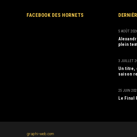
FACEBOOK DES HORNETS
DERNIÈ
5 AOÛT 202
Alexandr
plein tem
3 JUILLET 2
Un titre
saison r
25 JUIN 202
Le Final
graphi-web.com