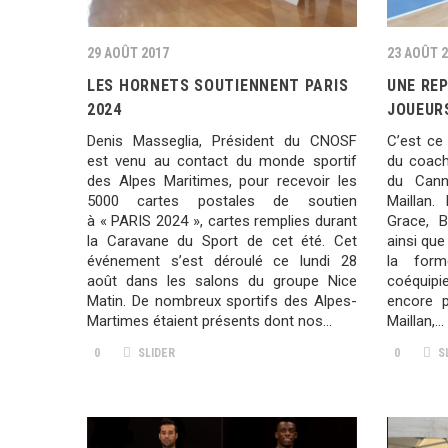
29 AOÛT 2017
23 AOÛT 
LES HORNETS SOUTIENNENT PARIS
UNE REP
2024
JOUEUR
Denis Masseglia, Président du CNOSF
C’est ce 
est venu au contact du monde sportif
du coach
des Alpes Maritimes, pour recevoir les
du Cann
5000 cartes postales de soutien
Maillan. 
à « PARIS 2024 », cartes remplies durant
Grace, B
la Caravane du Sport de cet été. Cet
ainsi que
événement s’est déroulé ce lundi 28
la for
août dans les salons du groupe Nice
coéquip
Matin. De nombreux sportifs des Alpes-
encore 
Martimes étaient présents dont nos…
Maillan,…
0
SLIDER
0
S