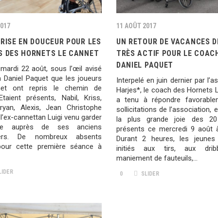
2017
11 AOÛT 2017
RISE EN DOUCEUR POUR LES
UN RETOUR DE VACANCES D
S DES HORNETS LE CANNET
TRÈS ACTIF POUR LE COAC
DANIEL PAQUET
mardi 22 août, sous l’œil avisé
 Daniel Paquet que les joueurs
Interpelé en juin dernier par l’a
et ont repris le chemin de
Harjes*, le coach des Hornets 
Etaient présents, Nabil, Kriss,
a tenu à répondre favorable
ryan, Alexis, Jean Christophe
sollicitations de l’association, 
 l’ex-cannettan Luigi venu garder
la plus grande joie des 20
me auprès de ses anciens
présents ce mercredi 9 août 
iers. De nombreux absents
Durant 2 heures, les jeunes
pour cette première séance à
initiés aux tirs, aux drib
maniement de fauteuils,…
LIDER
0
SLIDER