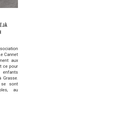
ÉJÀ
H
ssociation
Le Cannet
ment aux
et ce pour
 enfants
à Grasse.
 se sont
bles, au