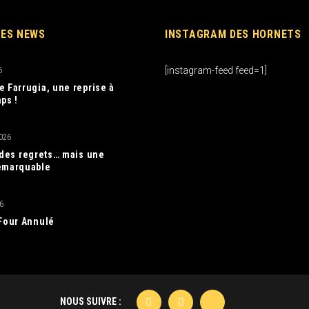
RES NEWS
INSTAGRAM DES HORNETS
[instagram-feed feed=1]
6
e Farrugia, une reprise à
ps !
026
, des regrets… mais une
emarquable
6
 Four Annulé
NOUS SUIVRE :