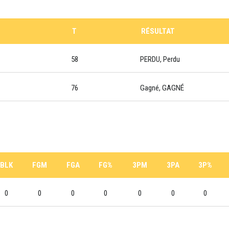
T
RÉSULTAT
58
PERDU, Perdu
76
Gagné, GAGNÉ
BLK
FGM
FGA
FG%
3PM
3PA
3P%
0
0
0
0
0
0
0