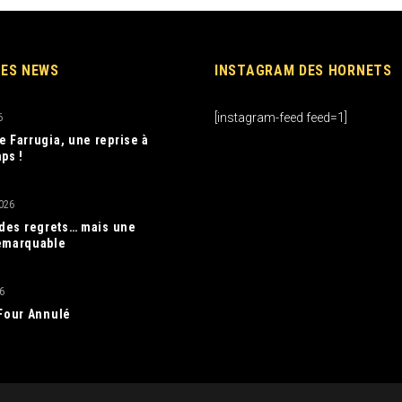
RES NEWS
INSTAGRAM DES HORNETS
[instagram-feed feed=1]
6
e Farrugia, une reprise à
ps !
026
, des regrets… mais une
emarquable
6
 Four Annulé