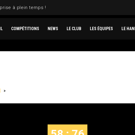
prise à plein temps !
IL
COMPÉTITIONS
NEWS
LE CLUB
LES ÉQUIPES
LE HAN
E
>
LANNION VS MEAUX
58 : 76