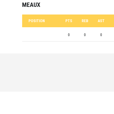
MEAUX
POSITION
PTS
REB
AST
0
0
0