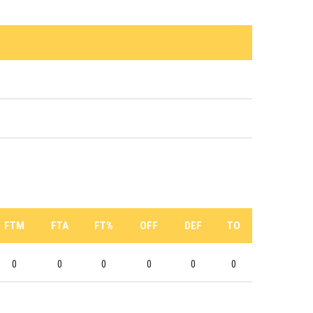
FTM
FTA
FT%
OFF
DEF
TO
0
0
0
0
0
0