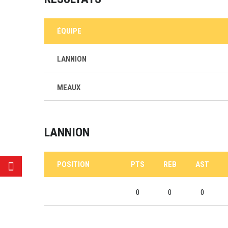
ÉQUIPE
LANNION
MEAUX
LANNION
POSITION
PTS
REB
AST
0
0
0