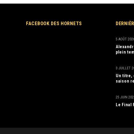
FACEBOOK DES HORNETS
DERNIÈ
5 AOÛT 202
Alexandr
plein tem
3 JUILLET 2
Un titre
saison r
25 JUIN 202
Le Final