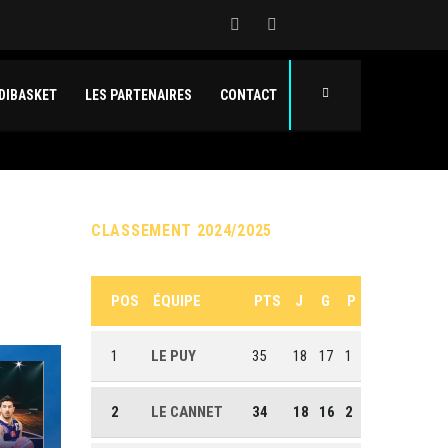
DIBASKET
LES PARTENAIRES
CONTACT
CLASSEMENT 2024/2025
POS
ÉQUIPE
PTS
J
G
P
1
LE PUY
35
18
17
1
2
LE CANNET
34
18
16
2