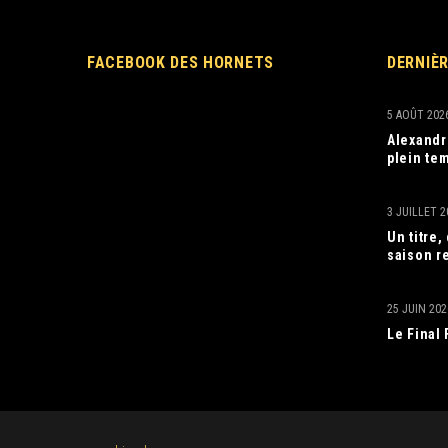
FACEBOOK DES HORNETS
DERNIÈ
5 AOÛT 202
Alexandr
plein tem
3 JUILLET 2
Un titre
saison r
25 JUIN 202
Le Final