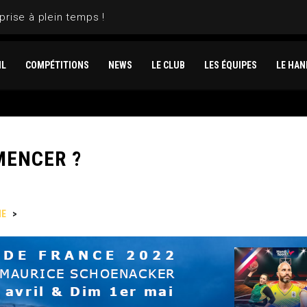
prise à plein temps !
IL
COMPÉTITIONS
NEWS
LE CLUB
LES ÉQUIPES
LE HAN
MENCER ?
NE
>
UNE « COUPE » POUR COMMENCER ?