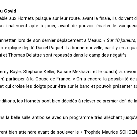
au Covid
rable aux Hornets puisque sur leur route, avant la finale, ils doivent 
 finalement apte à jouer, avant de pouvoir écarter le vainqueu
 cannettan lors de son dernier déplacement à Meaux. «
Sur 10 joueurs,
» explique dépité Daniel Paquet. La bonne nouvelle, car il y en a 
ui et Thomas Delattre sont repassés dans le camp des négatifs.
 Rémy Bayle, Stéphane Keller, Kaïsse Mekhazni et le coach) à, devoir
n) participer à la Coupe de France. « On a encore la possibilité de
t qui croise les doigts pour être sur le banc et pouvoir présenter 
ditions, les Hornets sont bien décidés à relever ce premier défi de l
 la belle salle antiboise avec un programme très alléchant jusqu’à 
ent bien atteindre avant de soulever le « Trophée Maurice SCHOE