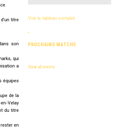
nce.
Voir le tableau complet
d’un titre
 dans son
PROCHAINS MATCHS
harks, qui
nisation a
View all events
es équipes
oupe de la
y-en-Velay
t du titre
 rester en