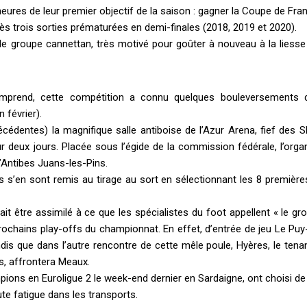
heures de leur premier objectif de la saison : gagner la Coupe de Fra
s trois sorties prématurées en demi-finales (2018, 2019 et 2020).
le groupe cannettan, très motivé pour goûter à nouveau à la liesse 
omprend, cette compétition a connu quelques bouleversements
 février).
cédentes) la magnifique salle antiboise de l’Azur Arena, fief des S
 deux jours. Placée sous l’égide de la commission fédérale, l’orga
’Antibes Juans-les-Pins.
es s’en sont remis au tirage au sort en sélectionnant les 8 premièr
t être assimilé à ce que les spécialistes du foot appellent « le gr
 prochains play-offs du championnat. En effet, d’entrée de jeu Le Pu
is que dans l’autre rencontre de cette mêle poule, Hyères, le tenan
s, affrontera Meaux.
pions en Euroligue 2 le week-end dernier en Sardaigne, ont choisi de
oute fatigue dans les transports.