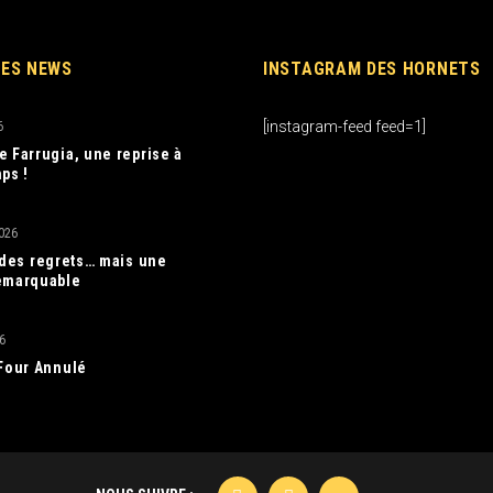
RES NEWS
INSTAGRAM DES HORNETS
[instagram-feed feed=1]
6
e Farrugia, une reprise à
ps !
026
, des regrets… mais une
emarquable
6
 Four Annulé