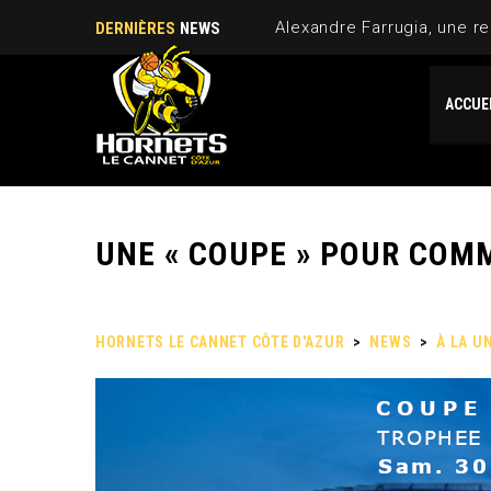
Alexandre Farrugia, une re
DERNIÈRES
NEWS
ACCUE
UNE « COUPE » POUR COM
HORNETS LE CANNET CÔTE D'AZUR
>
NEWS
>
À LA U