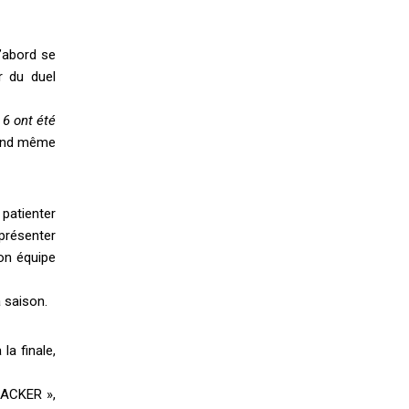
d’abord se
r du duel
 6 ont été
quand même
 patienter
 présenter
son équipe
a saison.
la finale,
NACKER »,