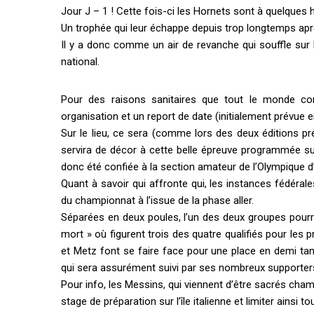
Jour J – 1 ! Cette fois-ci les Hornets sont à quelques 
Un trophée qui leur échappe depuis trop longtemps aprè
Il y a donc comme un air de revanche qui souffle sur 
national.
Pour des raisons sanitaires que tout le monde c
organisation et un report de date (initialement prévue en
Sur le lieu, ce sera (comme lors des deux éditions pré
servira de décor à cette belle épreuve programmée sur
donc été confiée à la section amateur de l’Olympique d
Quant à savoir qui affronte qui, les instances fédéral
du championnat à l’issue de la phase aller.
Séparées en deux poules, l’un des deux groupes pourrai
mort » où figurent trois des quatre qualifiés pour les
et Metz font se faire face pour une place en demi tand
qui sera assurément suivi par ses nombreux supporter
Pour info, les Messins, qui viennent d’être sacrés cham
stage de préparation sur l’île italienne et limiter ainsi t