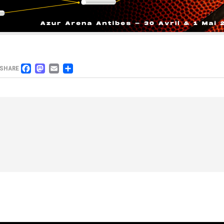
FACEBOOK
MASTODON
EMAIL
PARTAGER
SHARE