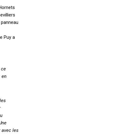
 Hornets
villiers
u panneau
Le Puy a
 ce
s en
les
r
pu
 Une
r avec les