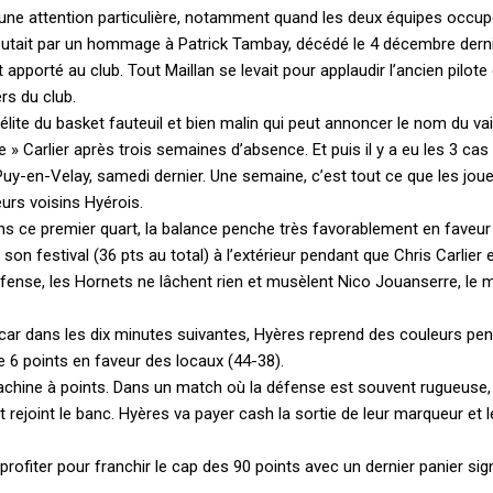
t une attention particulière, notamment quand les deux équipes occup
 débutait par un hommage à Patrick Tambay, décédé le 4 décembre derni
t apporté au club. Tout Maillan se levait pour applaudir l’ancien pilote
ers du club.
’élite du basket fauteuil et bien malin qui peut annoncer le nom du va
ne » Carlier après trois semaines d’absence. Et puis il y a eu les 3 ca
Puy-en-Velay, samedi dernier. Une semaine, c’est tout ce que les jou
eurs voisins Hyérois.
ns ce premier quart, la balance penche très favorablement en faveur
n festival (36 pts au total) à l’extérieur pendant que Chris Carlier 
fense, les Hornets ne lâchent rien et musèlent Nico Jouanserre, le m
e car dans les dix minutes suivantes, Hyères reprend des couleurs pe
e 6 points en faveur des locaux (44-38).
machine à points. Dans un match où la défense est souvent rugueuse,
rejoint le banc. Hyères va payer cash la sortie de leur marqueur et l
rofiter pour franchir le cap des 90 points avec un dernier panier si