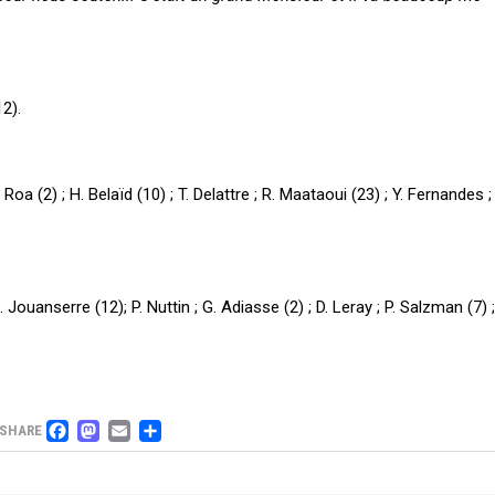
12).
Roa (2) ; H. Belaïd (10) ; T. Delattre ; R. Maataoui (23) ; Y. Fernandes ; 
. Jouanserre (12); P. Nuttin ; G. Adiasse (2) ; D. Leray ; P. Salzman (7) 
FACEBOOK
MASTODON
EMAIL
PARTAGER
SHARE