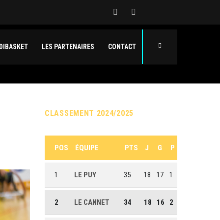
DIBASKET
LES PARTENAIRES
CONTACT
CLASSEMENT 2024/2025
POS
ÉQUIPE
PTS
J
G
P
1
LE PUY
35
18
17
1
2
LE CANNET
34
18
16
2