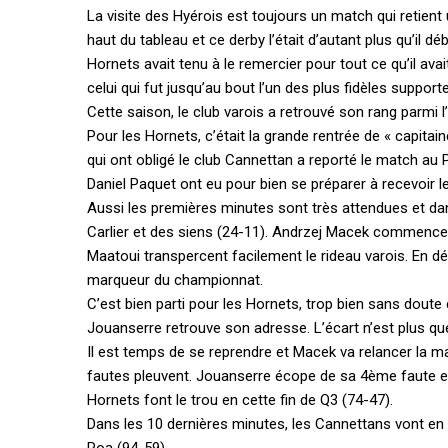
La visite des Hyérois est toujours un match qui retien
haut du tableau et ce derby l’était d’autant plus qu’il
Hornets avait tenu à le remercier pour tout ce qu’il avai
celui qui fut jusqu’au bout l’un des plus fidèles support
Cette saison, le club varois a retrouvé son rang parmi l
Pour les Hornets, c’était la grande rentrée de « capitai
qui ont obligé le club Cannettan a reporté le match au 
Daniel Paquet ont eu pour bien se préparer à recevoir l
Aussi les premières minutes sont très attendues et da
Carlier et des siens (24-11). Andrzej Macek commence so
Maatoui transpercent facilement le rideau varois. En dé
marqueur du championnat.
C’est bien parti pour les Hornets, trop bien sans dout
Jouanserre retrouve son adresse. L’écart n’est plus qu
Il est temps de se reprendre et Macek va relancer la 
fautes pleuvent. Jouanserre écope de sa 4ème faute et 
Hornets font le trou en cette fin de Q3 (74-47).
Dans les 10 dernières minutes, les Cannettans vont en p