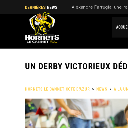
Alexandre Farrugia, une re
DERNIÈRES
NEWS
ACCUE
UN DERBY VICTORIEUX DÉD
HORNETS LE CANNET CÔTE D'AZUR
>
NEWS
>
À LA U