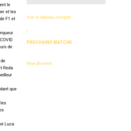
ent le
er et les
Voir le tableau complet
 de F1 et
inqueur.
s COVID
PROCHAINS MATCHS
eurs de
 de
View all events
et Reda
eilleur
ndant que
 les
es
gné Luca