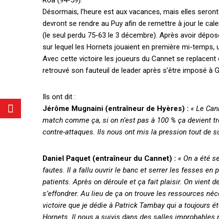
Roa (94-59).
Désormais, l’heure est aux vacances, mais elles seront 
devront se rendre au Puy afin de remettre à jour le cal
(le seul perdu 75-63 le 3 décembre). Après avoir dépos
sur lequel les Hornets jouaient en première mi-temps,
Avec cette victoire les joueurs du Cannet se replacen
retrouvé son fauteuil de leader après s’être imposé à Ge
Ils ont dit :
Jérôme Mugnaini (entraîneur de Hyères) :
« Le Can
match comme ça, si on n’est pas à 100 % ça devient trè
contre-attaques. Ils nous ont mis la pression tout de su
Daniel Paquet (entraîneur du Cannet) :
« On a été se
fautes. Il a fallu ouvrir le banc et serrer les fesses e
patients. Après on déroule et ça fait plaisir. On vient d
s’effondrer. Au lieu de ça on trouve les ressources néc
victoire que je dédie à Patrick Tambay qui a toujours é
Hornets. Il nous a suivis dans des salles improbables 