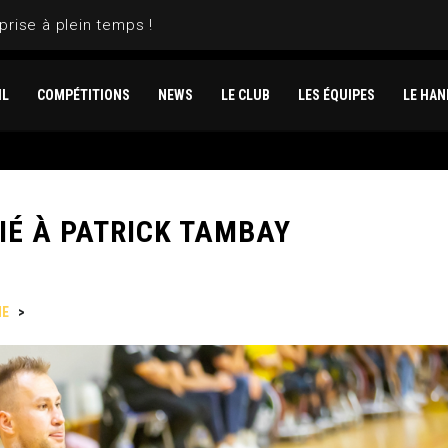
prise à plein temps !
IL
COMPÉTITIONS
NEWS
LE CLUB
LES ÉQUIPES
LE HAN
IÉ À PATRICK TAMBAY
NE
>
UN DERBY VICTORIEUX DÉDIÉ À PATRICK TAMBAY