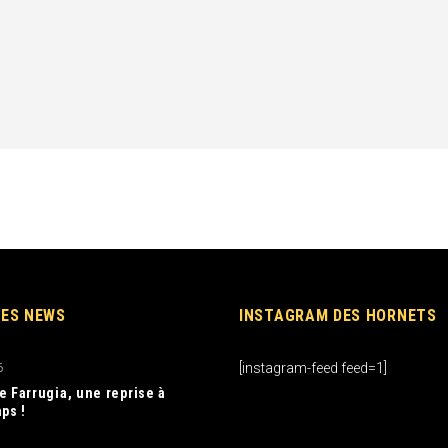
RES NEWS
INSTAGRAM DES HORNETS
[instagram-feed feed=1]
6
e Farrugia, une reprise à
ps !