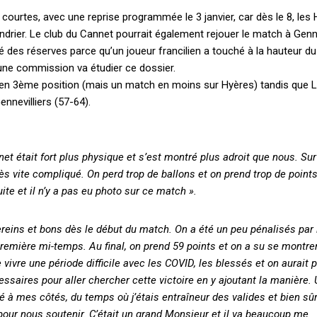
courtes, avec une reprise programmée le 3 janvier, car dès le 8, les
endrier. Le club du Cannet pourrait également rejouer le match à Genne
é des réserves parce qu’un joueur francilien a touché à la hauteur d
 une commission va étudier ce dossier.
t en 3ème position (mais un match en moins sur Hyères) tandis que 
nnevilliers (57-64).
net était fort plus physique et s’est montré plus adroit que nous. Sur
s vite compliqué. On perd trop de ballons et on prend trop de point
ite et il n’y a pas eu photo sur ce match ».
reins et bons dès le début du match. On a été un peu pénalisés par 
n première mi-temps. Au final, on prend 59 points et on a su se montre
e vivre une période difficile avec les COVID, les blessés et on aurait 
essaires pour aller chercher cette victoire en y ajoutant la manière.
té à mes côtés, du temps où j’étais entraîneur des valides et bien sû
pour nous soutenir. C’était un grand Monsieur et il va beaucoup me