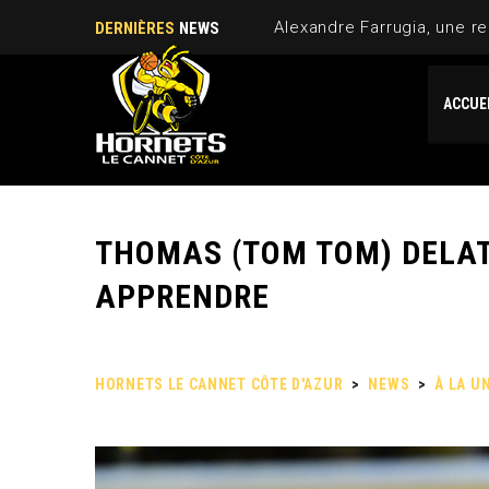
Alexandre Farrugia, une re
DERNIÈRES
NEWS
ACCUE
THOMAS (TOM TOM) DELAT
APPRENDRE
HORNETS LE CANNET CÔTE D'AZUR
>
NEWS
>
À LA U
APPRENDRE