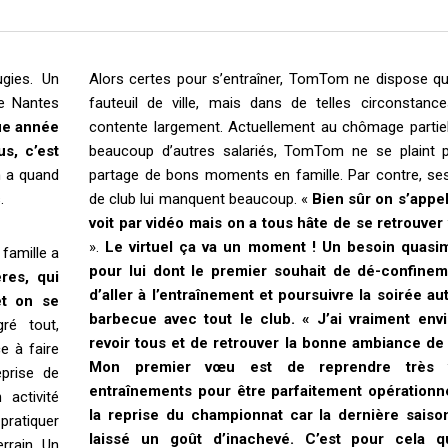
gies. Un
Alors certes pour s’entraîner, TomTom ne dispose q
de Nantes
fauteuil de ville, mais dans de telles circonstances
que année
contente largement. Actuellement au chômage parti
us, c’est
beaucoup d’autres salariés, TomTom ne se plaint p
 a quand
partage de bons moments en famille. Par contre, se
.
de club lui manquent beaucoup. «
Bien sûr on s’appel
voit par vidéo mais on a tous hâte de se retrouver
».
Le virtuel ça va un moment ! Un besoin quasim
 famille a
pour lui dont le premier souhait de dé-confinem
res, qui
d’aller à l’entraînement et poursuivre la soirée au
et on se
barbecue avec tout le club. « J’ai vraiment env
ré tout,
revoir tous et de retrouver la bonne ambiance de 
 à faire
Mon premier vœu est de reprendre très v
eprise de
entraînements pour être parfaitement opérationn
 activité
la reprise du championnat car la dernière saiso
pratiquer
laissé un goût d’inachevé. C’est pour cela 
rrain. Un