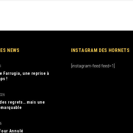
RES NEWS
INSTAGRAM DES HORNETS
[instagram-feed feed=1]
6
e Farrugia, une reprise à
ps !
026
, des regrets… mais une
emarquable
6
 Four Annulé