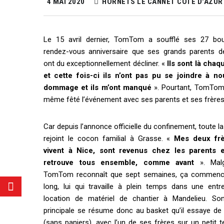
4 MAI 2020
HORNETS LE CANNET CÔTE D'AZUR
Le 15 avril dernier, TomTom a soufflé ses 27 bou
rendez-vous anniversaire que ses grands parents 
ont du exceptionnellement décliner. «
Ils sont là cha
et cette fois-ci ils n’ont pas pu se joindre à no
dommage et ils m’ont manqué
». Pourtant, TomTom
même fêté l’événement avec ses parents et ses frères
Car depuis l’annonce officielle du confinement, toute la
rejoint le cocon familial à Grasse. «
Mes deux frè
vivent à Nice, sont revenus chez les parents 
retrouve tous ensemble, comme avant
». Malg
TomTom reconnaît que sept semaines, ça commence
long, lui qui travaille à plein temps dans une entr
location de matériel de chantier à Mandelieu. Son
principale se résume donc au basket qu’il essaye de 
(sans paniers), avec l’un de ses frères sur un petit te