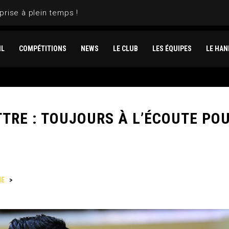
prise à plein temps !
IL
COMPÉTITIONS
NEWS
LE CLUB
LES ÉQUIPES
LE HAN
TRE : TOUJOURS À L’ÉCOUTE PO
NE
>
THOMAS (TOM TOM) DELATTRE : TOUJOURS À L’ÉCOUTE POUR