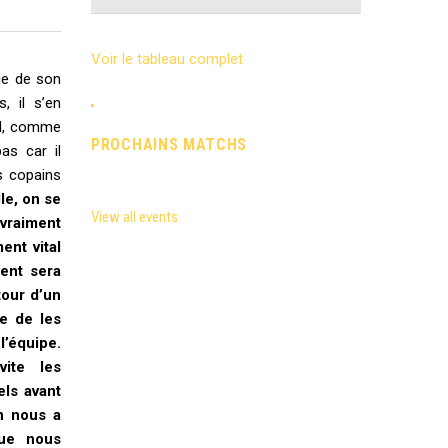
Voir le tableau complet
ue de son
, il s’en
el, comme
PROCHAINS MATCHS
as car il
s copains
le, on se
View all events
 vraiment
ent vital
ent sera
tour d’un
ie de les
l’équipe.
ite les
els avant
n nous a
que nous