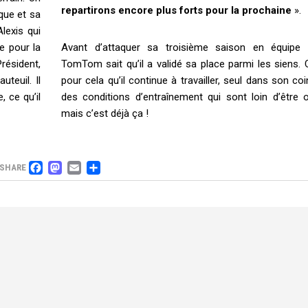
repartirons encore plus forts pour la prochaine
».
ique et sa
lexis qui
e pour la
Avant d’attaquer sa troisième saison en équipe 
ésident,
TomTom sait qu’il a validé sa place parmi les siens. 
teuil. Il
pour cela qu’il continue à travailler, seul dans son co
 ce qu’il
des conditions d’entraînement qui sont loin d’être o
mais c’est déjà ça !
FACEBOOK
MASTODON
EMAIL
PARTAGER
SHARE