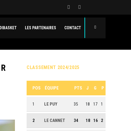
DIBASKET
LES PARTENAIRES
CONTACT
UR
CLASSEMENT 2024/2025
POS
ÉQUIPE
PTS
J
G
P
1
LE PUY
35
18
17
1
2
LE CANNET
34
18
16
2