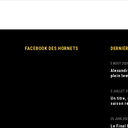
FACEBOOK DES HORNETS
DERNIÈ
5 AOÛT 202
Alexandr
plein tem
3 JUILLET 2
Un titre
saison r
25 JUIN 202
Le Final