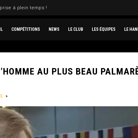
prise à plein temps !
IL
COMPÉTITIONS
NEWS
LE CLUB
LES ÉQUIPES
LE HAN
’HOMME AU PLUS BEAU PALMARÈ
NE
>
MAURICE SCHOENACKER, L’HOMME AU PLUS BEAU PALMARÈS !