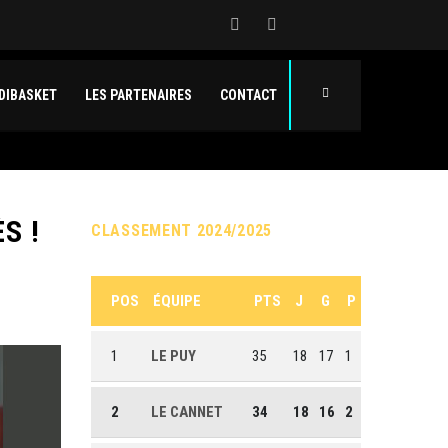
DIBASKET
LES PARTENAIRES
CONTACT
S !
CLASSEMENT 2024/2025
POS
ÉQUIPE
PTS
J
G
P
1
LE PUY
35
18
17
1
2
LE CANNET
34
18
16
2