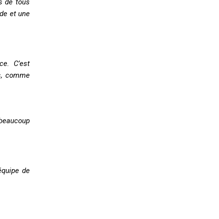
s de tous
de et une
ce. C’est
es, comme
 beaucoup
équipe de