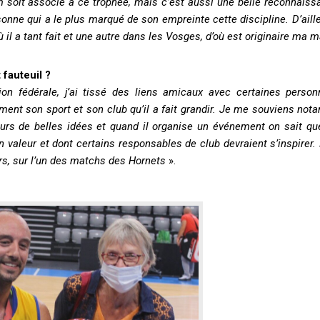
om soit associé à ce trophée, mais c’est aussi une belle reconnais
sonne qui a le plus marqué de son empreinte cette discipline. D’aill
 il a tant fait et une autre dans les Vosges, d’où est originaire ma
fauteuil ?
n fédérale, j’ai tissé des liens amicaux avec certaines person
ment son sport et son club qu’il a fait grandir. Je me souviens no
jours de belles idées et quand il organise un événement on sait qu
en valeur et dont certains responsables de club devraient s’inspirer. 
jours, sur l’un des matchs des Hornets
».