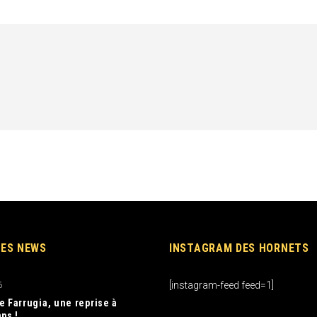
RES NEWS
INSTAGRAM DES HORNETS
[instagram-feed feed=1]
6
e Farrugia, une reprise à
ps !