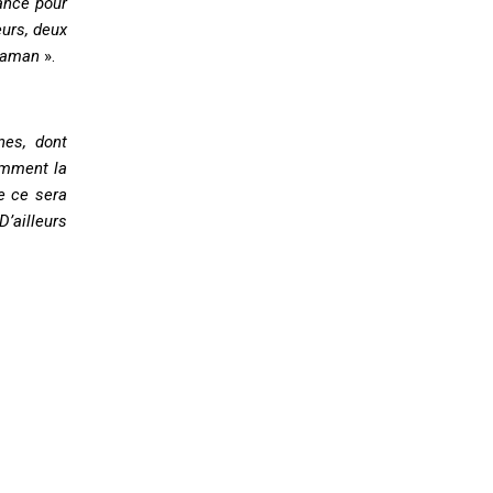
sance pour
eurs, deux
 maman
».
nes, dont
tamment la
e ce sera
D’ailleurs