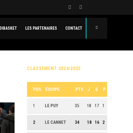
DIBASKET
LES PARTENAIRES
CONTACT
CLASSEMENT 2024/2025
POS
ÉQUIPE
PTS
J
G
P
1
LE PUY
35
18
17
1
2
LE CANNET
34
18
16
2