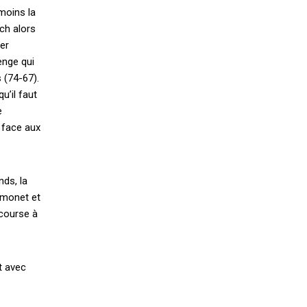
 moins la
ch alors
ier
enge qui
 (74-67).
u’il faut
e
 face aux
nds, la
amonet et
 course à
t avec