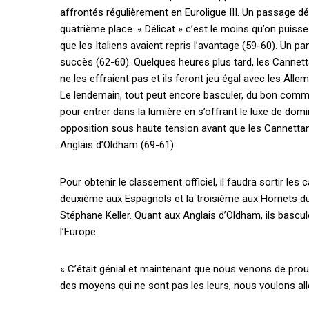
affrontés régulièrement en Euroligue III. Un passage dé
quatrième place. « Délicat » c’est le moins qu’on puiss
que les Italiens avaient repris l’avantage (59-60). Un 
succès (62-60). Quelques heures plus tard, les Cannetta
ne les effraient pas et ils feront jeu égal avec les Al
Le lendemain, tout peut encore basculer, du bon comme 
pour entrer dans la lumière en s’offrant le luxe de dom
opposition sous haute tension avant que les Cannettans
Anglais d’Oldham (69-61).
Pour obtenir le classement officiel, il faudra sortir le
deuxième aux Espagnols et la troisième aux Hornets d
Stéphane Keller. Quant aux Anglais d’Oldham, ils bascule
l’Europe.
« C’était génial et maintenant que nous venons de prou
des moyens qui ne sont pas les leurs, nous voulons alle