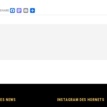
FACEBOOK
MASTODON
EMAIL
PARTAGER
SHARE
RES NEWS
INSTAGRAM DES HORNETS