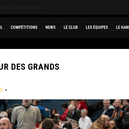
is une saison remarquable
IL
COMPÉTITIONS
NEWS
LE CLUB
LES ÉQUIPES
LE HAN
UR DES GRANDS
NE
>
LES HORNETS DANS LA COUR DES GRANDS