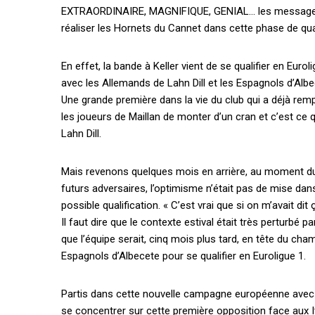
EXTRAORDINAIRE, MAGNIFIQUE, GENIAL… les messages de f
réaliser les Hornets du Cannet dans cette phase de qu
En effet, la bande à Keller vient de se qualifier en Euro
avec les Allemands de Lahn Dill et les Espagnols d’Albe
Une grande première dans la vie du club qui a déjà rem
les joueurs de Maillan de monter d’un cran et c’est ce q
Lahn Dill.
Mais revenons quelques mois en arrière, au moment du t
futurs adversaires, l’optimisme n’était pas de mise da
possible qualification. « C’est vrai que si on m’avait dit 
Il faut dire que le contexte estival était très perturbé
que l’équipe serait, cinq mois plus tard, en tête du cha
Espagnols d’Albecete pour se qualifier en Euroligue 1.
Partis dans cette nouvelle campagne européenne avec t
se concentrer sur cette première opposition face aux It