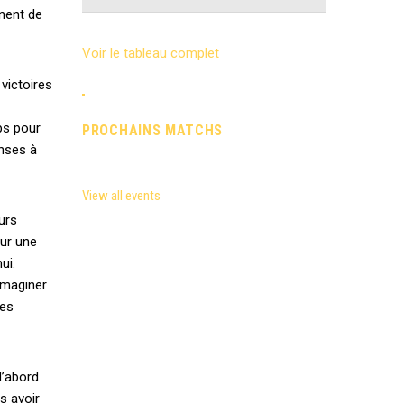
nent de
Voir le tableau complet
 victoires
ps pour
PROCHAINS MATCHS
enses à
View all events
urs
sur une
ui.
 imaginer
les
d’abord
s avoir