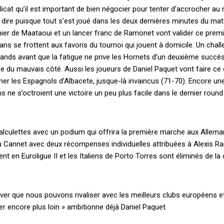
licat qu’il est important de bien négocier pour tenter d’accrocher au
e dire puisque tout s’est joué dans les deux dernières minutes du mat
panier de Maataoui et un lancer franc de Ramonet vont valider ce prem
ns se frottent aux favoris du tournoi qui jouent à domicile. Un chall
lemands avant que la fatigue ne prive les Hornets d’un deuxième succès
du mauvais côté. Aussi les joueurs de Daniel Paquet vont faire ce q
iner les Espagnols d’Albacete, jusque-là invaincus (71-70). Encore un
 ne s’octroient une victoire un peu plus facile dans le dernier round
s calculettes avec un podium qui offrira la première marche aux Allema
u Cannet avec deux récompenses individuelles attribuées à Alexis R
nt en Euroligue II et les Italiens de Porto Torres sont éliminés de la
ver que nous pouvons rivaliser avec les meilleurs clubs européens e
r encore plus loin » ambitionne déjà Daniel Paquet.