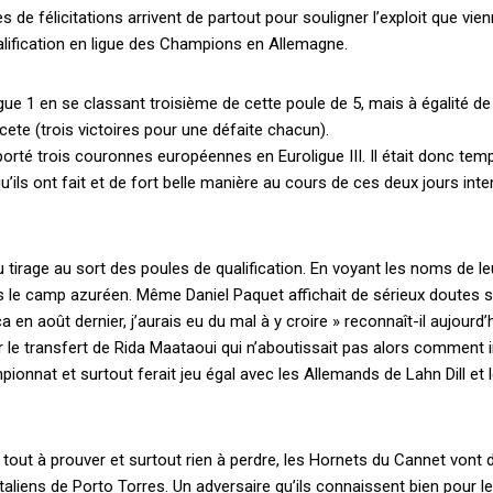
élicitations arrivent de partout pour souligner l’exploit que vien
alification en ligue des Champions en Allemagne.
ligue 1 en se classant troisième de cette poule de 5, mais à égalité de
cete (trois victoires pour une défaite chacun).
porté trois couronnes européennes en Euroligue III. Il était donc tem
u’ils ont fait et de fort belle manière au cours de ces deux jours int
irage au sort des poules de qualification. En voyant les noms de le
ns le camp azuréen. Même Daniel Paquet affichait de sérieux doutes 
ça en août dernier, j’aurais eu du mal à y croire » reconnaît-il aujourd’h
 par le transfert de Rida Maataoui qui n’aboutissait pas alors comment
mpionnat et surtout ferait jeu égal avec les Allemands de Lahn Dill et 
out à prouver et surtout rien à perdre, les Hornets du Cannet vont 
aliens de Porto Torres. Un adversaire qu’ils connaissent bien pour le