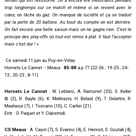
terrain qui est resssortie. On a encore été inexistants pendant
trop longtemps sur ce match et même si on revient avec le
cœur, on lâche du gaz. On manque de lucidité et ça se traduit
par la perte de 20 ballons. Au bout du compte on est derrière.
On fait encore une belle saison mais on ne gagne rien. C’est le
principe des play-offs où tout est remis à plat. Il faut l’accepter
mais c’est dur ! »
Ce samedi 11 juin au Puy-en-Velay
Hornets Le Cannet – Meaux :
85-88
a.p 77 (22-26 ; 19-25 ; 24-
13 ; 20-23 ; 8-11)
Hornets Le Cannet
: W. Leblanc, A. Ramonet (33), S. Keller
© (2), R. Bayle (6), K. Mekhazni, H. Belaïd (9), T. Delattre, R.
Maataoui (7), I. Toscano (10), C. Carlier (21).
Entr. : D. Paquet et Y. Clairemidi.
CS Meaux
: A. Cayol (7), S. Evanno (4), E. Henriot, S. Goutali (4),