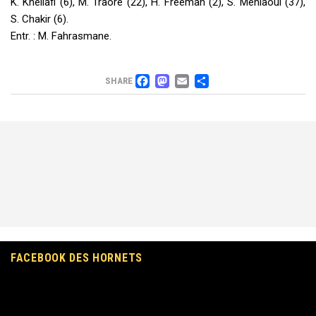
K. Kheilafi (6), M. Traoré (22), H. Freeman (2), S. Mehiaoui (37),
S. Chakir (6).
Entr. : M. Fahrasmane.
FACEBOOK
MASTODON
EMAIL
PARTAGER
SHARE
FACEBOOK DES HORNETS