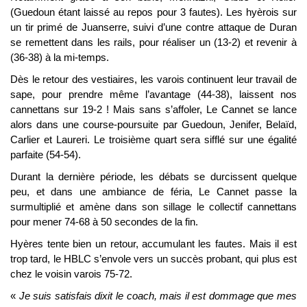
(Guedoun étant laissé au repos pour 3 fautes). Les hyèrois sur
un tir primé de Juanserre, suivi d’une contre attaque de Duran
se remettent dans les rails, pour réaliser un (13-2) et revenir à
(36-38) à la mi-temps.
Dès le retour des vestiaires, les varois continuent leur travail de
sape, pour prendre même l’avantage (44-38), laissent nos
cannettans sur 19-2 ! Mais sans s’affoler, Le Cannet se lance
alors dans une course-poursuite par Guedoun, Jenifer, Belaïd,
Carlier et Laureri. Le troisième quart sera sifflé sur une égalité
parfaite (54-54).
Durant la dernière période, les débats se durcissent quelque
peu, et dans une ambiance de féria, Le Cannet passe la
surmultiplié et amène dans son sillage le collectif cannettans
pour mener 74-68 à 50 secondes de la fin.
Hyères tente bien un retour, accumulant les fautes. Mais il est
trop tard, le HBLC s’envole vers un succès probant, qui plus est
chez le voisin varois 75-72.
«
Je suis satisfais dixit le coach, mais il est dommage que mes