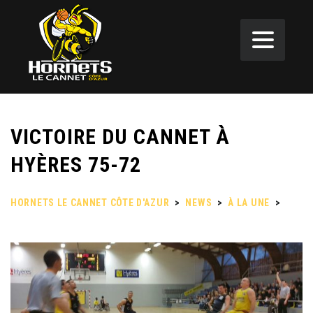
VICTOIRE DU CANNET À
HYÈRES 75-72
HORNETS LE CANNET CÔTE D'AZUR
>
NEWS
>
À LA UNE
>
VICTOIRE DU CANNET À HYÈRES 75-72