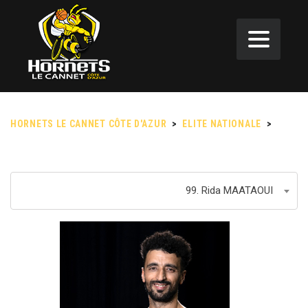
HORNETS LE CANNET CÔTE D'AZUR
>
ELITE NATIONALE
>
99
RIDA MAATAOUI
99. Rida MAATAOUI