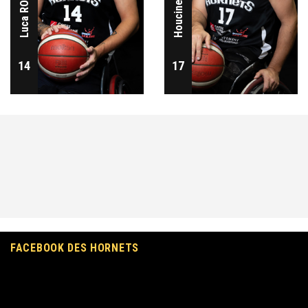
Houcine BELAÏD
Luca ROA
14
17
FACEBOOK DES HORNETS