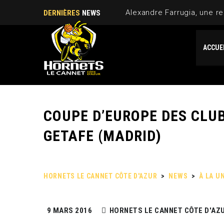
Alexandre Farrugia, une re
DERNIÈRES
NEWS
ACCUE
COUPE D’EUROPE DES CLU
GETAFE (MADRID)
HORNETS LE CANNET CÔTE D'AZUR
>
NEWS
>
À LA U
(MADRID)
9 MARS 2016
HORNETS LE CANNET CÔTE D'AZ