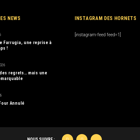
RES NEWS
INSTAGRAM DES HORNETS
[instagram-feed feed=1]
6
e Farrugia, une reprise à
ps !
026
, des regrets… mais une
emarquable
6
 Four Annulé
NOUS SUIVRE :