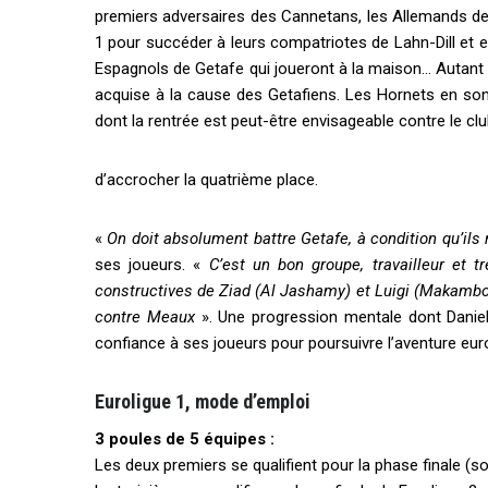
premiers adversaires des Cannetans, les Allemands de 
1 pour succéder à leurs compatriotes de Lahn-Dill et enf
Espagnols de Getafe qui joueront à la maison
…
Autant 
acquise à la cause des Getafiens. Les Hornets en son
dont la rentrée est peut-être envisageable contre le c
d
’
accrocher la quatrième place.
«
On doit absolument battre Getafe, à condition qu
’
ils
ses joueurs. «
C
’
est un bon groupe, travailleur et t
constructives de Ziad (Al Jashamy) et Luigi (Makambo
contre Meaux
». Une progression mentale dont Daniel
confiance à ses joueurs pour poursuivre l
’
aventure eur
Euroligue 1, mode d
’
emploi
3 poules de 5 équipes :
Les deux premiers se qualifient pour la phase finale (soi