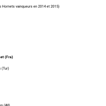
les Hornets vainqueurs en 2014 et 2015)
et (Fra)
 (Tur)
n (All)