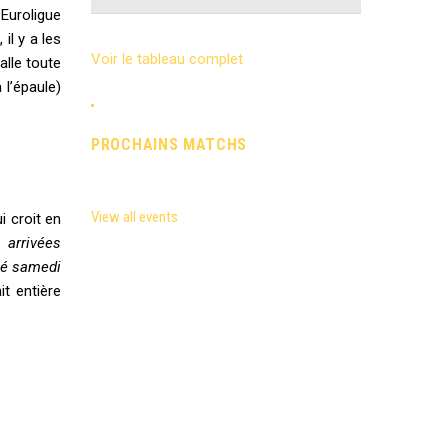
Euroligue
il y a les
Voir le tableau complet
alle toute
 l
’
épaule)
PROCHAINS MATCHS
View all events
i croit en
 arrivées
mé samedi
it entière