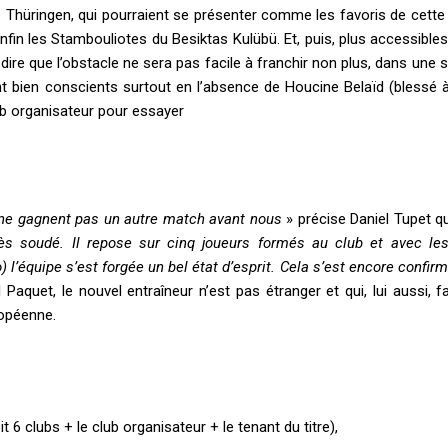
Thüringen, qui pourraient se présenter comme les favoris de cette 
in les Stambouliotes du Besiktas Kulübü. Et, puis, plus accessibles, 
dire que l
’
obstacle ne sera pas facile à franchir non plus, dans une s
t bien conscients surtout en l
’
absence de Houcine Belaïd (blessé à
lub organisateur pour essayer
 ne gagnent pas un autre match avant nous
» précise Daniel Tupet qu
rès soudé. Il repose sur cinq joueurs formés au club et avec les
) l
’
équipe s
’
est forgée un bel état d
’
esprit. Cela s
’
est encore confir
 Paquet, le nouvel entraîneur n
’
est pas étranger et qui, lui aussi, fa
opéenne.
t 6 clubs + le club organisateur + le tenant du titre),