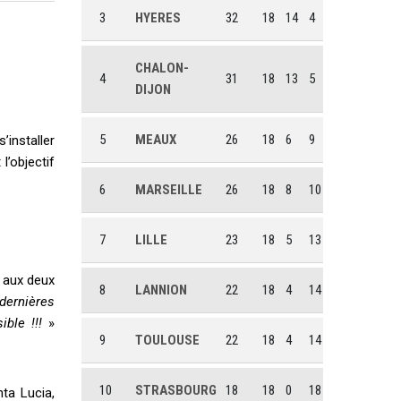
3
HYERES
32
18
14
4
CHALON-
4
31
18
13
5
DIJON
5
MEAUX
26
18
6
9
 s
’
installer
 l
’
objectif
6
MARSEILLE
26
18
8
10
7
LILLE
23
18
5
13
 aux deux
8
LANNION
22
18
4
14
 dernières
ible !!!
»
9
TOULOUSE
22
18
4
14
10
STRASBOURG
18
18
0
18
ta Lucia,