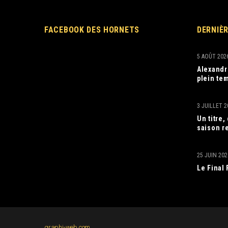
FACEBOOK DES HORNETS
DERNIÈ
5 AOÛT 202
Alexandr
plein tem
3 JUILLET 2
Un titre
saison r
25 JUIN 202
Le Final
graphi-web.com