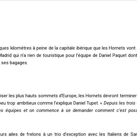
ques kilomètres à peine de la capitale ibérique que les Hornets vont
Madrid qui n
’
a rien de touristique pour l
’
équipe de Daniel Paquet dont
s ses bagages.
 viser les plus hauts sommets d
’
Europe, les Hornets devront terminer
 peu trop ambitieux comme l
’
explique Daniel Tupet. «
Depuis les trois
mes équipes et on commence à se demander comment c
’
est poss
eurs ailes de frelons à un trio d
’
exception avec les Italiens de San