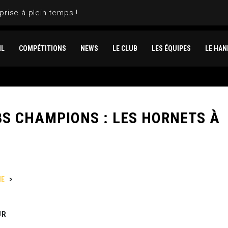
prise à plein temps !
IL
COMPÉTITIONS
NEWS
LE CLUB
LES ÉQUIPES
LE HAN
BS CHAMPIONS : LES HORNETS À
NE
>
COUPE D’EUROPE DES CLUBS CHAMPIONS : LES HORNETS À GE
UR