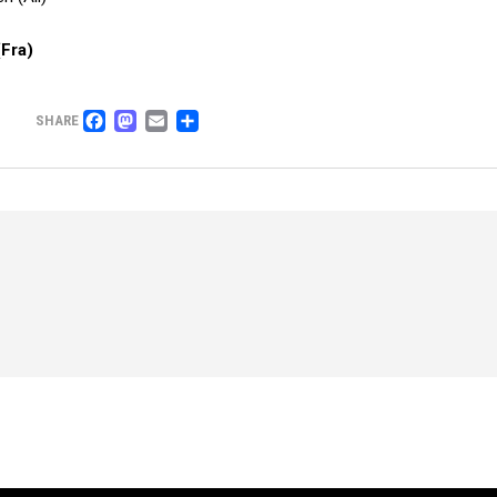
Fra)
FACEBOOK
MASTODON
EMAIL
PARTAGER
SHARE