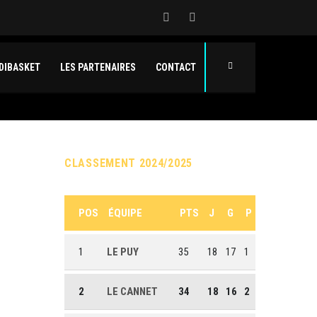
DIBASKET
LES PARTENAIRES
CONTACT
CLASSEMENT 2024/2025
POS
ÉQUIPE
PTS
J
G
P
TAFE
1
LE PUY
35
18
17
1
2
LE CANNET
34
18
16
2