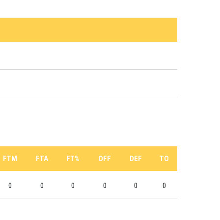
FTM
FTA
FT%
OFF
DEF
TO
0
0
0
0
0
0