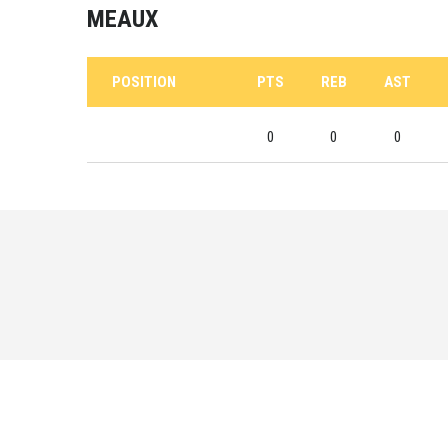
MEAUX
POSITION
PTS
REB
AST
0
0
0