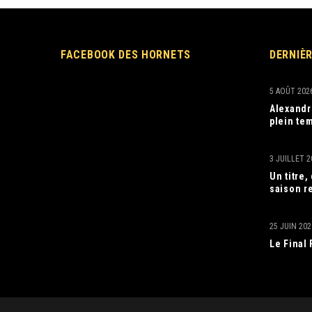
FACEBOOK DES HORNETS
DERNIÈ
5 AOÛT 202
Alexandr
plein tem
3 JUILLET 2
Un titre
saison r
25 JUIN 202
Le Final