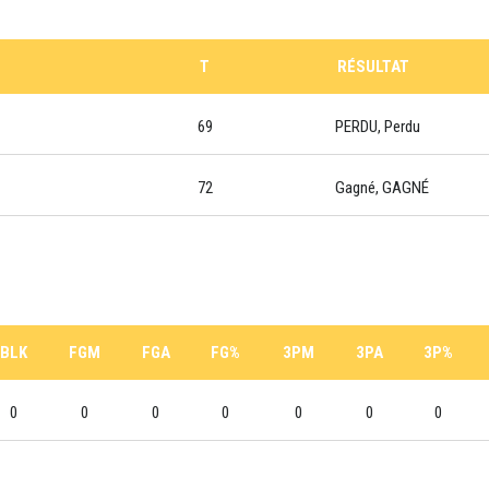
T
RÉSULTAT
69
PERDU, Perdu
72
Gagné, GAGNÉ
BLK
FGM
FGA
FG%
3PM
3PA
3P%
0
0
0
0
0
0
0