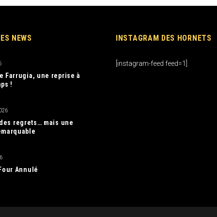
RES NEWS
INSTAGRAM DES HORNETS
[instagram-feed feed=1]
6
e Farrugia, une reprise à
ps !
026
, des regrets… mais une
emarquable
6
 Four Annulé