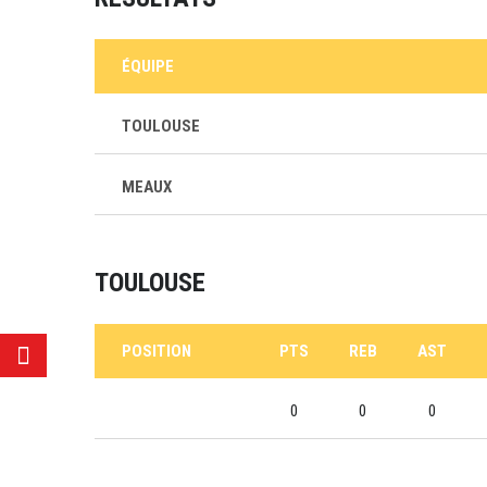
ÉQUIPE
TOULOUSE
MEAUX
TOULOUSE
POSITION
PTS
REB
AST
0
0
0