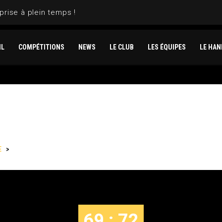
prise à plein temps !
IL
COMPÉTITIONS
NEWS
LE CLUB
LES ÉQUIPES
LE HAN
E
>
TOULOUSE VS MEAUX
69 : 72