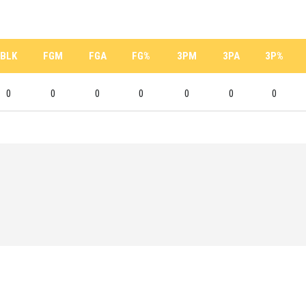
BLK
FGM
FGA
FG%
3PM
3PA
3P%
0
0
0
0
0
0
0