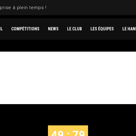
prise à plein temps !
IL
COMPÉTITIONS
NEWS
LE CLUB
LES ÉQUIPES
LE HAN
LILLE VS METZ
49 : 79