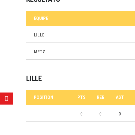
ÉQUIPE
LILLE
METZ
LILLE
POSITION
PTS
REB
AST
0
0
0