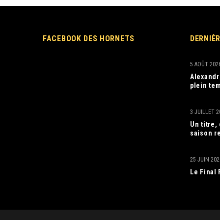
FACEBOOK DES HORNETS
DERNIÈ
5 AOÛT 202
Alexandr
plein tem
3 JUILLET 2
Un titre
saison r
25 JUIN 202
Le Final