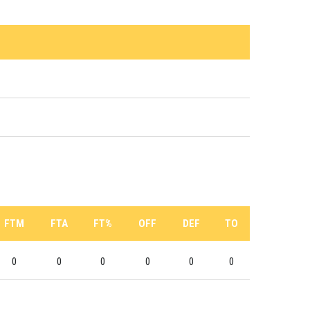
FTM
FTA
FT%
OFF
DEF
TO
0
0
0
0
0
0