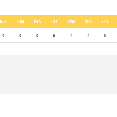
BLK
FGM
FGA
FG%
3PM
3PA
3P%
0
0
0
0
0
0
0