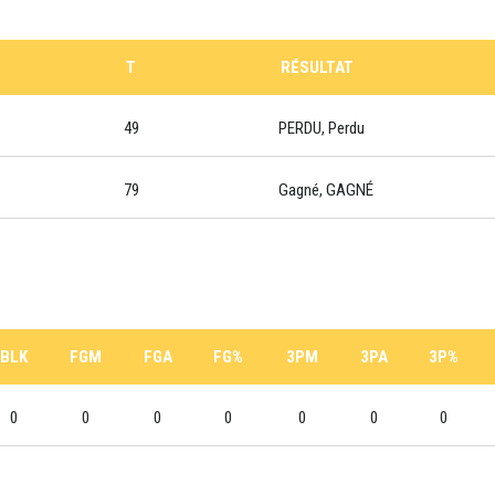
T
RÉSULTAT
49
PERDU, Perdu
79
Gagné, GAGNÉ
BLK
FGM
FGA
FG%
3PM
3PA
3P%
0
0
0
0
0
0
0