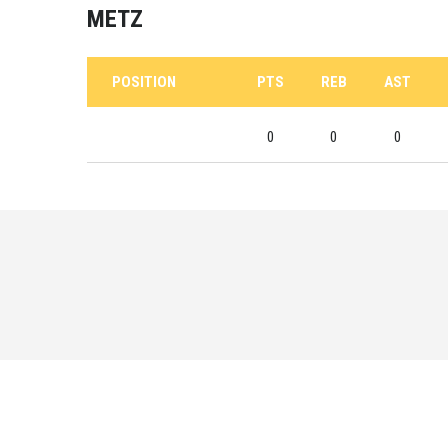
METZ
POSITION
PTS
REB
AST
0
0
0