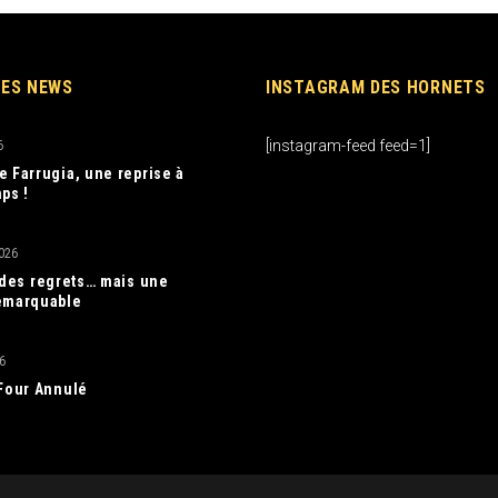
RES NEWS
INSTAGRAM DES HORNETS
[instagram-feed feed=1]
6
e Farrugia, une reprise à
ps !
026
, des regrets… mais une
emarquable
6
 Four Annulé