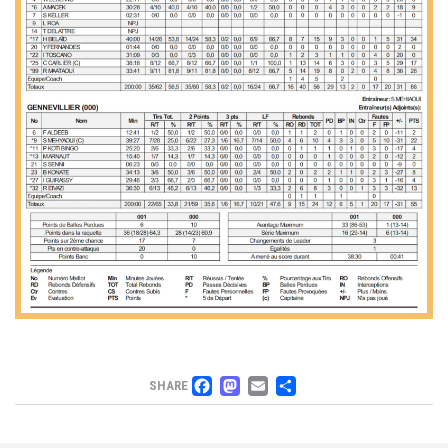
FACEBOOK
MASTODON
EMAIL
PARTAGER
SHARE