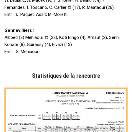
W. Leblanc, A. Macek (9), 7. S. Keller, H. Belaïd (34), Y.
Fernandes, I. Toscano, C. Carlier © (17), R. Maataoui (26),
Entr. : D. Paquet. Assit; M. Moretti
Gennevilliers
:
Albbed (2) Mehiaoui, © (22), Koti Bingo (4), Arnaut (2), Senni,
Konaté (8), Guirassy (4), Eivazi (13).
Entr. : S. Mehiaoui.
Statistiques de la rencontre