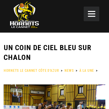
UN COIN DE CIEL BLEU SUR
CHALON
HORNETS LE CANNET CÔTE D'AZUR
>
NEWS
>
À LA UNE
>
UN
COIN DE CIEL BLEU SUR CHALON