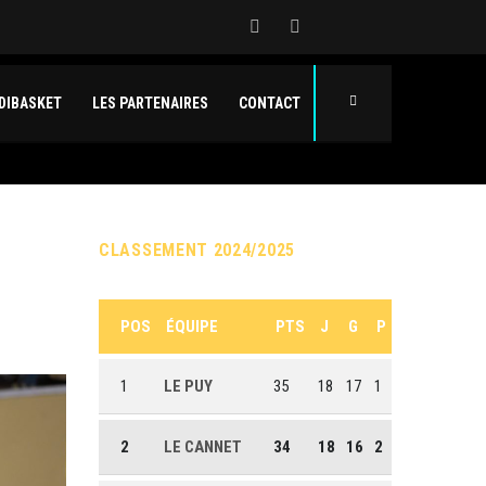
DIBASKET
LES PARTENAIRES
CONTACT
CLASSEMENT 2024/2025
POS
ÉQUIPE
PTS
J
G
P
1
LE PUY
35
18
17
1
2
LE CANNET
34
18
16
2