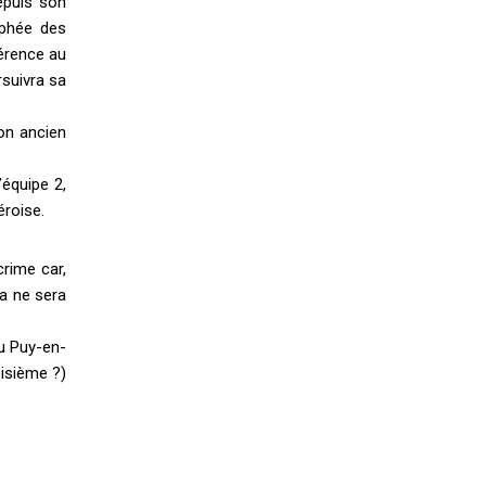
epuis son
ophée des
férence au
rsuivra sa
on ancien
’équipe 2,
éroise.
crime car,
la ne sera
au Puy-en-
isième ?)