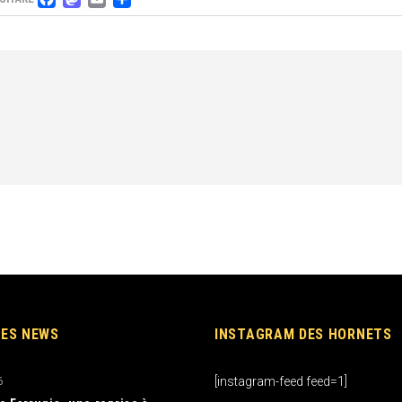
FACEBOOK
MASTODON
EMAIL
PARTAGER
RES NEWS
INSTAGRAM DES HORNETS
[instagram-feed feed=1]
6