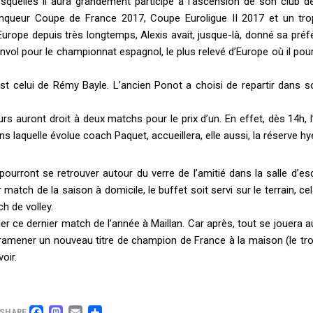
uelles il aura grandement participé à l’ascension de son club d
inqueur Coupe de France 2017, Coupe Euroligue II 2017 et un tr
Europe depuis très longtemps, Alexis avait, jusque-là, donné sa pré
vol pour le championnat espagnol, le plus relevé d’Europe où il pou
t celui de Rémy Bayle. L’ancien Ponot a choisi de repartir dans s
rs auront droit à deux matchs pour le prix d’un. En effet, dès 14h, l
ns laquelle évolue coach Paquet, accueillera, elle aussi, la réserve hy
ourront se retrouver autour du verre de l’amitié dans la salle d’es
 match de la saison à domicile, le buffet soit servi sur le terrain, ce
h de volley.
r ce dernier match de l’année à Maillan. Car après, tout se jouera 
ramener un nouveau titre de champion de France à la maison (le tro
oir.
SHARE