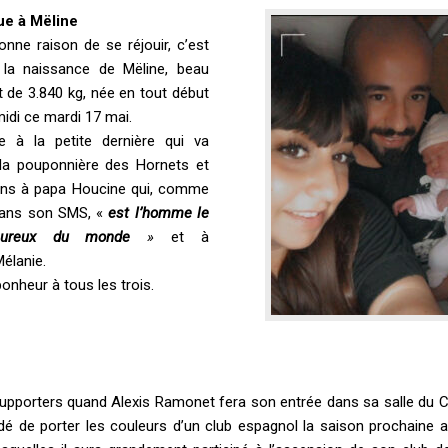
ue à Mëline
onne raison de se réjouir, c’est
 la naissance de Mëline, beau
t de 3.840 kg, née en tout début
idi ce mardi 17 mai.
e à la petite dernière qui va
 la pouponnière des Hornets et
tions à papa Houcine qui, comme
t dans son SMS, «
est l’homme le
eureux du monde
»
et à
élanie.
bonheur à tous les trois.
supporters quand Alexis Ramonet fera son entrée dans sa salle du C
cidé de porter les couleurs d’un club espagnol la saison prochaine 