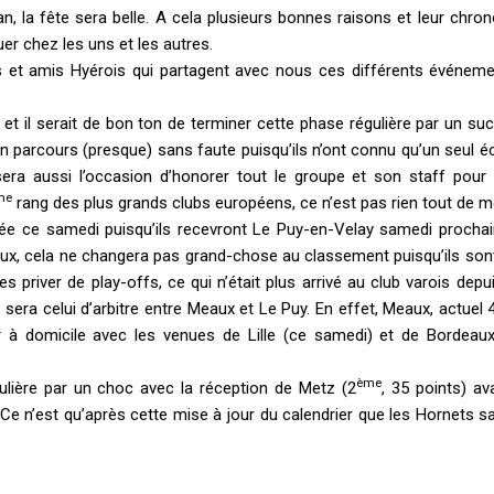
, la fête sera belle. A cela plusieurs bonnes raisons et leur chron
er chez les uns et les autres.
ins et amis Hyérois qui partagent avec nous ces différents événem
 il serait de bon ton de terminer cette phase régulière par un suc
un parcours (presque) sans faute puisqu’ils n’ont connu qu’un seul 
era aussi l’occasion d’honorer tout le groupe et son staff pour l
me
rang des plus grands clubs européens, ce n’est pas rien tout de 
née ce samedi puisqu’ils recevront Le Puy-en-Velay samedi prochai
ux, cela ne changera pas grand-chose au classement puisqu’ils son
 priver de play-offs, ce qui n’était plus arrivé au club varois depu
sera celui d’arbitre entre Meaux et Le Puy. En effet, Meaux, actuel 
r à domicile avec les venues de Lille (ce samedi) et de Bordeau
ème
gulière par un choc avec la réception de Metz (2
, 35 points) av
Ce n’est qu’après cette mise à jour du calendrier que les Hornets s