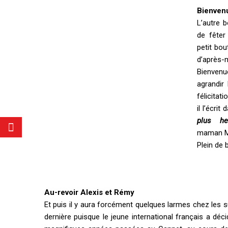
Bienven
L’autre b
de fêter
petit bou
d’après-m
Bienvenu
agrandir
félicita
il l’écri
plus h
maman M
Plein de 
Au-revoir Alexis et Rémy
Et puis il y aura forcément quelques larmes chez les 
dernière puisque le jeune international français a dé