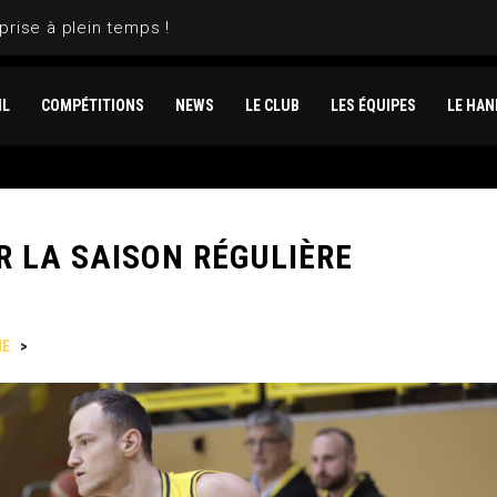
prise à plein temps !
IL
COMPÉTITIONS
NEWS
LE CLUB
LES ÉQUIPES
LE HAN
R LA SAISON RÉGULIÈRE
NE
>
UN BEAU DERBY POUR FINIR LA SAISON RÉGULIÈRE