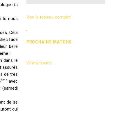
ologie n’a
Voir le tableau complet
ents nous
cès. Cela
échec face
PROCHAINS MATCHS
eur belle
même !
n dans le
View all events
t assurés
is de très
ème
4
avec
x (samedi
ant de se
auront qui