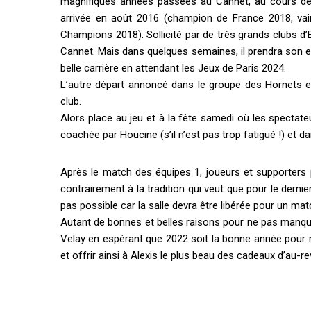
magnifiques années passées au Cannet, au cours desq
arrivée en août 2016 (champion de France 2018, va
Champions 2018). Sollicité par de très grands clubs d’
Cannet. Mais dans quelques semaines, il prendra son en
belle carrière en attendant les Jeux de Paris 2024.
L’autre départ annoncé dans le groupe des Hornets es
club.
Alors place au jeu et à la fête samedi où les spectateu
coachée par Houcine (s’il n’est pas trop fatigué !) et da
Après le match des équipes 1, joueurs et supporters p
contrairement à la tradition qui veut que pour le dernier
pas possible car la salle devra être libérée pour un matc
Autant de bonnes et belles raisons pour ne pas manque
Velay en espérant que 2022 soit la bonne année pour 
et offrir ainsi à Alexis le plus beau des cadeaux d’au-rev