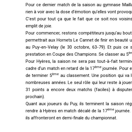
Pour ce dernier match de la saison au gymnase Maillan
rien à voir avec la dose d’émotion qu’elles vont provoqu
C’est pour tout ça que le fait que ce soit nos vois
emplit de joie.
Pour commencer, restons compétiteurs jusqu’au bout et
permettrait aux Hornets Le Cannet de finir en beauté 
au Puy-en-Velay (le 30 octobre, 63-79). Et puis ce s
è
prestation en Coupe des Champions. Se classer au 5
Pour Hyères, la saison ne sera pas tout-à-fait termi
ème
cadre d’un match en retard de la 17
journée. Pour e
ème
de terminer 5
au classement. Une position qui va les
nombreuses années. Le seul rôle qui leur reste à jouer 
31 points a encore deux matchs (faciles) à dispute
prochain).
Quant aux joueurs du Puy, ils terminent la saison ré
ème
rendre à Hyères en match décalé de la 17
journée. 
ils affronteront en demi-finale du championnat.