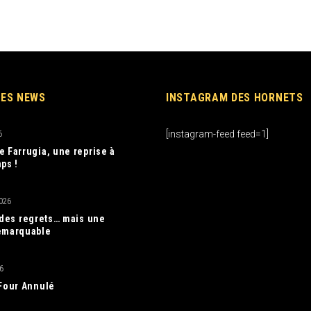
RES NEWS
INSTAGRAM DES HORNETS
[instagram-feed feed=1]
6
e Farrugia, une reprise à
ps !
026
, des regrets… mais une
emarquable
6
 Four Annulé