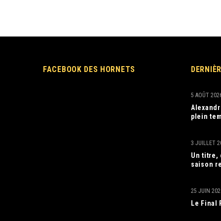
FACEBOOK DES HORNETS
DERNIÈ
5 AOÛT 202
Alexandr
plein tem
3 JUILLET 2
Un titre
saison r
25 JUIN 202
Le Final