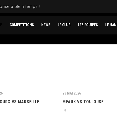
prise à plein temps !
IL
COMPÉTITIONS
NEWS
LE CLUB
LES ÉQUIPES
LE HAN
26
23 MAI 2026
OURG VS MARSEILLE
MEAUX VS TOULOUSE
0