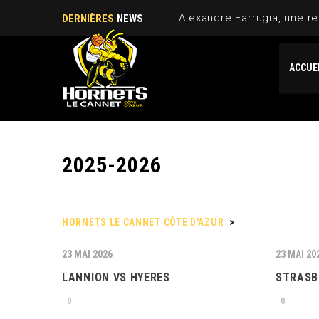
Alexandre Farrugia, une re
DERNIÈRES
NEWS
ACCUE
2025-2026
HORNETS LE CANNET CÔTE D'AZUR
>
2025-2026
23 MAI 2026
23 MAI 20
LANNION VS HYERES
STRASB
0
0