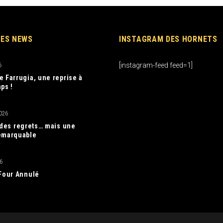
RES NEWS
INSTAGRAM DES HORNETS
[instagram-feed feed=1]
6
e Farrugia, une reprise à
ps !
026
, des regrets… mais une
emarquable
6
 Four Annulé