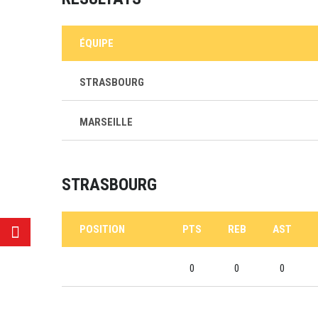
ÉQUIPE
STRASBOURG
MARSEILLE
STRASBOURG
POSITION
PTS
REB
AST
0
0
0