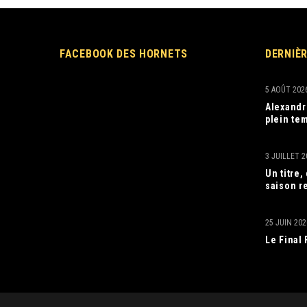
FACEBOOK DES HORNETS
DERNIÈ
5 AOÛT 202
Alexandr
plein tem
3 JUILLET 2
Un titre
saison r
25 JUIN 202
Le Final