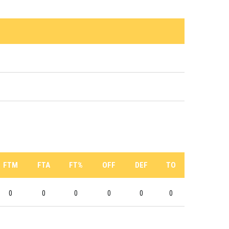
FTM
FTA
FT%
OFF
DEF
TO
0
0
0
0
0
0