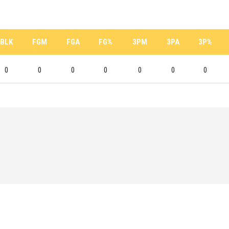
BLK
FGM
FGA
FG%
3PM
3PA
3P%
0
0
0
0
0
0
0