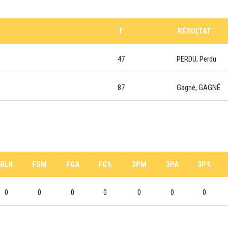
T
RÉSULTAT
47
PERDU, Perdu
87
Gagné, GAGNÉ
BLK
FGM
FGA
FG%
3PM
3PA
3P%
0
0
0
0
0
0
0