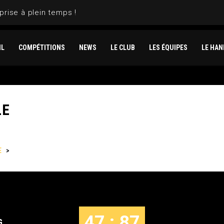
prise à plein temps !
IL
COMPÉTITIONS
NEWS
LE CLUB
LES ÉQUIPES
LE HAN
LE
E
>
STRASBOURG VS MARSEILLE
47 : 87
G