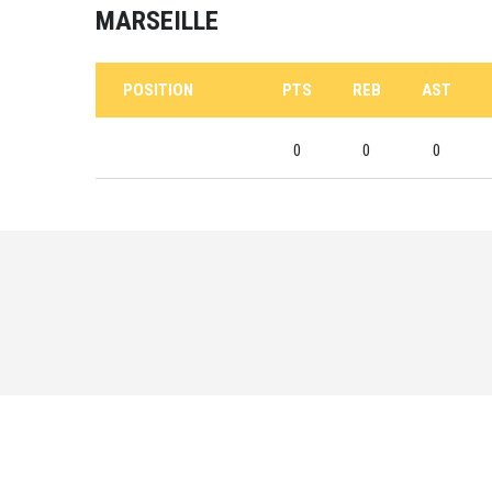
MARSEILLE
POSITION
PTS
REB
AST
0
0
0