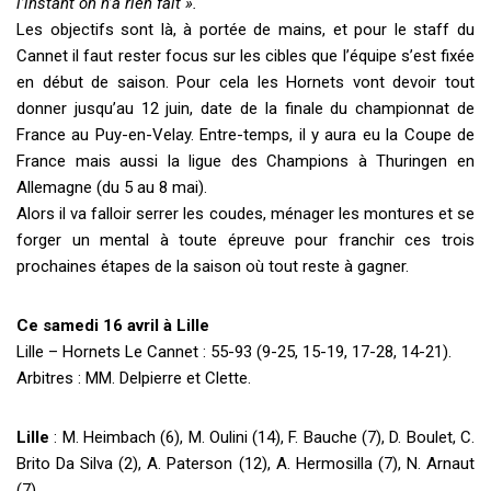
l’instant on n’a rien fait ».
Les objectifs sont là, à portée de mains, et pour le staff du
Cannet il faut rester focus sur les cibles que l’équipe s’est fixée
en début de saison. Pour cela les Hornets vont devoir tout
donner jusqu’au 12 juin, date de la finale du championnat de
France au Puy-en-Velay. Entre-temps, il y aura eu la Coupe de
France mais aussi la ligue des Champions à Thuringen en
Allemagne (du 5 au 8 mai).
Alors il va falloir serrer les coudes, ménager les montures et se
forger un mental à toute épreuve pour franchir ces trois
prochaines étapes de la saison où tout reste à gagner.
Ce samedi 16 avril à Lille
Lille – Hornets Le Cannet : 55-93 (9-25, 15-19, 17-28, 14-21).
Arbitres : MM. Delpierre et Clette.
Lille
: M. Heimbach (6), M. Oulini (14), F. Bauche (7), D. Boulet, C.
Brito Da Silva (2), A. Paterson (12), A. Hermosilla (7), N. Arnaut
(7).