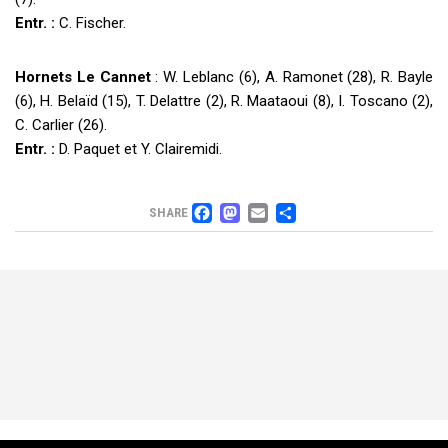
Entr. :
C. Fischer.
Hornets Le Cannet
: W. Leblanc (6), A. Ramonet (28), R. Bayle
(6), H. Belaïd (15), T. Delattre (2), R. Maataoui (8), I. Toscano (2),
C. Carlier (26).
Entr. :
D. Paquet et Y. Clairemidi.
FACEBOOK
MASTODON
EMAIL
PARTAGER
SHARE