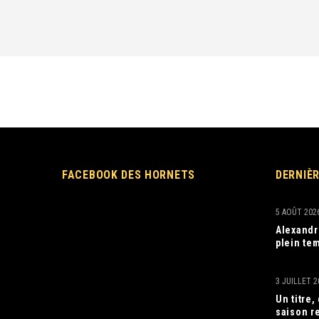
FACEBOOK DES HORNETS
DERNIÈ
5 AOÛT 202
Alexandr
plein tem
3 JUILLET 2
Un titre
saison r