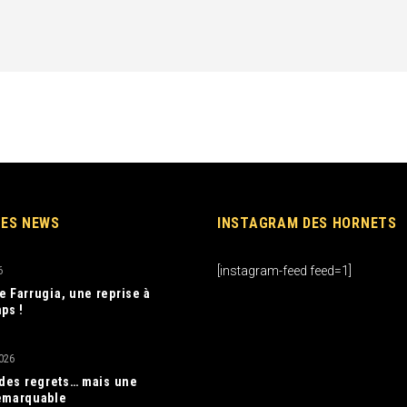
RES NEWS
INSTAGRAM DES HORNETS
[instagram-feed feed=1]
6
e Farrugia, une reprise à
ps !
026
, des regrets… mais une
emarquable