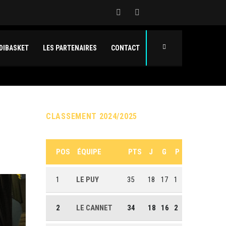
DIBASKET
LES PARTENAIRES
CONTACT
CLASSEMENT 2024/2025
POS
ÉQUIPE
PTS
J
G
P
1
LE PUY
35
18
17
1
2
LE CANNET
34
18
16
2