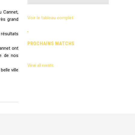
u Cannet,
Voir le tableau complet
rès grand
résultats
PROCHAINS MATCHS
annet ont
le de nos
View all events
elle ville