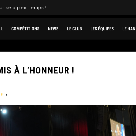
prise à plein temps !
IL
COMPÉTITIONS
NEWS
LE CLUB
LES ÉQUIPES
LE HAN
IS À L’HONNEUR !
NE
>
LES HORNETS LE CANNET MIS À L’HONNEUR !