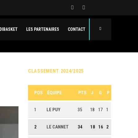
DIBASKET
LES PARTENAIRES
CONTACT
CLASSEMENT 2024/2025
POS
ÉQUIPE
PTS
J
G
P
1
LE PUY
35
18
17
1
2
LE CANNET
34
18
16
2