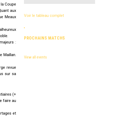
 la Coupe
 Quant aux
Voir le tableau complet
que Meaux
alheureux
oble.
PROCHAINS MATCHS
 majeurs :
e Maillan.
View all events
rge revue
lus sur sa
tiaires (+
e faire au
ortages et