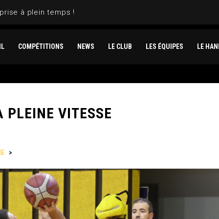
IL
COMPÉTITIONS
NEWS
LE CLUB
LES ÉQUIPES
LE HAN
 PLEINE VITESSE
NE
>
LES HORNETS LE CANNET À PLEINE VITESSE