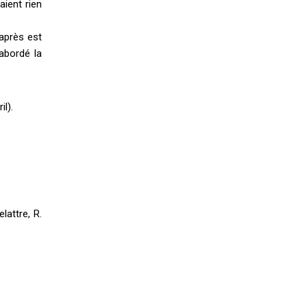
aient rien
’après est
 abordé la
il).
lattre, R.