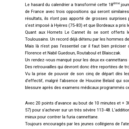
ème
Le hasard du calendrier a transformé cette 18
jour
de France avec trois oppositions qui seront similaires
résultats, ils n’ont pas apporté de grosses surprises
s’est imposé à Hyères (75-83) et que Bordeaux a pris le
Quant aux Hornets Le Cannet ils se sont offerts l
Toulousains. Un record déjà détenu par les hommes de D
Mais là n’est pas l’essentiel car il faut bien préciser
Florence et Nabil Guedoun, Routaboul et Blaisczak.
Un rendez-vous manqué pour les deux ex-cannettans (Fl
Des retrouvailles qui devront donc être reportées de tr
Vu la prise de pouvoir de son cinq de départ dès les
d’effectif, malgré l’absence de Houcine Belaïd qui sou
blessure après des examens médicaux programmés ce 
Avec 20 points d’avance au bout de 10 minutes et + 38 à
57) pour s’achever sur un très sévère 113-48. L’additio
mieux pour contrer la furia cannettane.
Toujours encouragés par les jeunes collégiens de l’ate