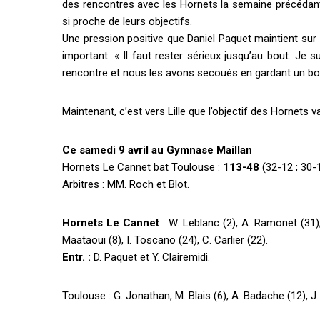
des rencontres avec les Hornets la semaine précédant 
si proche de leurs objectifs.
Une pression positive que Daniel Paquet maintient sur
important. « Il faut rester sérieux jusqu’au bout. Je
rencontre et nous les avons secoués en gardant un bon
Maintenant, c’est vers Lille que l’objectif des Hornets v
Ce samedi 9 avril au Gymnase Maillan
Hornets Le Cannet bat Toulouse :
113-48
(32-12 ; 30-1
Arbitres : MM. Roch et Blot.
Hornets Le Cannet
: W. Leblanc (2), A. Ramonet (31), 
Maataoui (8), I. Toscano (24), C. Carlier (22).
Entr. :
D. Paquet et Y. Clairemidi.
Toulouse : G. Jonathan, M. Blais (6), A. Badache (12), J. 