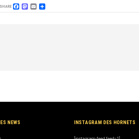
FACEBOOK
MASTODON
EMAIL
PARTAGER
SHARE
RES NEWS
INSTAGRAM DES HORNETS
[instagram-feed feed=1]
6