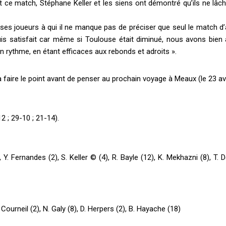
ce match, Stéphane Keller et les siens ont démontré qu’ils ne lâch
 ses joueurs à qui il ne manque pas de préciser que seul le match d
 suis satisfait car même si Toulouse était diminué, nous avons bien
 rythme, en étant efficaces aux rebonds et adroits ».
a faire le point avant de penser au prochain voyage à Meaux (le 23 avr
2 ; 29-10 ; 21-14).
Y. Fernandes (2), S. Keller © (4), R. Bayle (12), K. Mekhazni (8), T. De
Courneil (2), N. Galy (8), D. Herpers (2), B. Hayache (18)