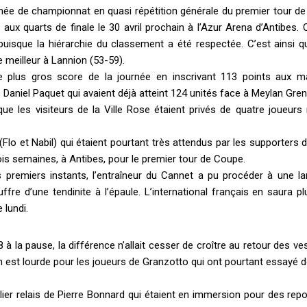
née de championnat en quasi répétition générale du premier tour de
 aux quarts de finale le 30 avril prochain à l’Azur Arena d’Antibes.
 puisque la hiérarchie du classement a été respectée. C’est ainsi 
 meilleur à Lannion (53-59).
e plus gros score de la journée en inscrivant 113 points aux m
aniel Paquet qui avaient déjà atteint 124 unités face à Meylan Gren
 que les visiteurs de la Ville Rose étaient privés de quatre joueurs
o et Nabil) qui étaient pourtant très attendus par les supporters d
ois semaines, à Antibes, pour le premier tour de Coupe.
 premiers instants, l’entraîneur du Cannet a pu procéder à une la
ffre d’une tendinite à l’épaule. L’international français en saura p
lundi.
 la pause, la différence n’allait cesser de croître au retour des ves
n est lourde pour les joueurs de Granzotto qui ont pourtant essayé d
lier relais de Pierre Bonnard qui étaient en immersion pour des rep