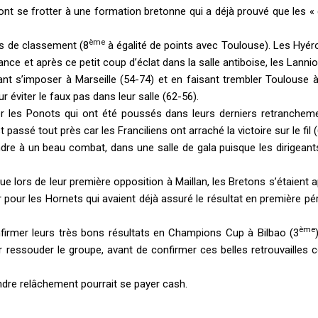
t se frotter à une formation bretonne qui a déjà prouvé que les « 
ème
bas de classement (8
à égalité de points avec Toulouse). Les Hyér
nce et après ce petit coup d’éclat dans la salle antiboise, les Lanni
lant s’imposer à Marseille (54-74) et en faisant trembler Toulouse 
r éviter le faux pas dans leur salle (62-56).
r les Ponots qui ont été poussés dans leurs derniers retranchem
 passé tout près car les Franciliens ont arraché la victoire sur le fil 
ndre à un beau combat, dans une salle de gala puisque les dirigean
ue lors de leur première opposition à Maillan, les Bretons s’étaient 
pour les Hornets qui avaient déjà assuré le résultat en première pé
ème
nfirmer leurs très bons résultats en Champions Cup à Bilbao (3
r ressouder le groupe, avant de confirmer ces belles retrouvailles c
indre relâchement pourrait se payer cash.