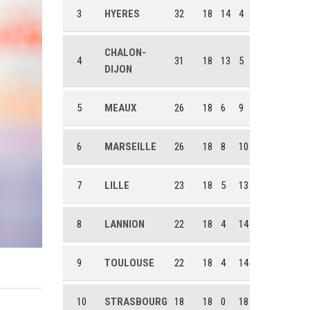
3
HYERES
32
18
14
4
CHALON-
4
31
18
13
5
DIJON
5
MEAUX
26
18
6
9
6
MARSEILLE
26
18
8
10
7
LILLE
23
18
5
13
8
LANNION
22
18
4
14
9
TOULOUSE
22
18
4
14
10
STRASBOURG
18
18
0
18