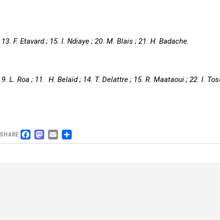
 13. F. Etavard ; 15. I. Ndiaye ; 20. M. Blais ; 21. H. Badache.
9. L. Roa ; 11. H. Belaïd ; 14. T. Delattre ; 15. R. Maataoui ; 22. I. To
FACEBOOK
MASTODON
EMAIL
PARTAGER
SHARE