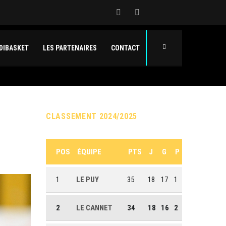
DIBASKET
LES PARTENAIRES
CONTACT
CLASSEMENT 2024/2025
POS
ÉQUIPE
PTS
J
G
P
1
LE PUY
35
18
17
1
2
LE CANNET
34
18
16
2