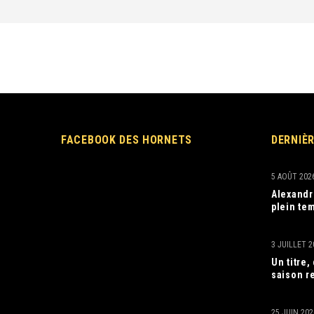
FACEBOOK DES HORNETS
DERNIÈ
5 AOÛT 202
Alexandr
plein tem
3 JUILLET 2
Un titre
saison r
25 JUIN 202