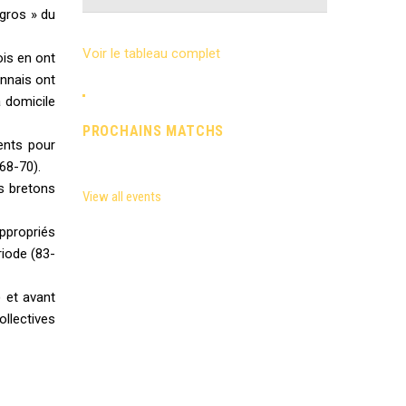
gros » du
Voir le tableau complet
ois en ont
onnais ont
à domicile
PROCHAINS MATCHS
ents pour
(68-70).
ts bretons
View all events
appropriés
riode (83-
) et avant
ollectives