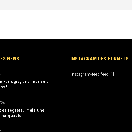
RES NEWS
INSTAGRAM DES HORNETS
[instagram-feed feed=1]
6
e Farrugia, une reprise à
ps !
026
, des regrets… mais une
emarquable
6