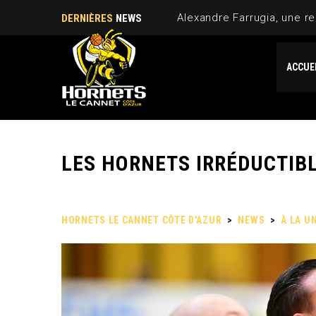
Alexandre Farrugia, une re
DERNIÈRES
NEWS
ACCUE
LES HORNETS IRRÉDUCTIBL
HORNETS LE CANNET CÔTE D'AZUR
>
NEWS
>
À LA U