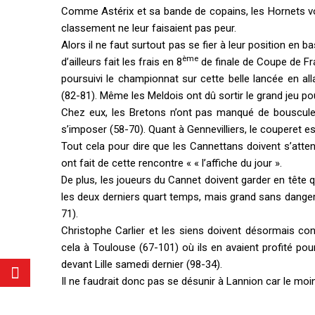
Comme Astérix et sa bande de copains, les Hornets von
classement ne leur faisaient pas peur.
Alors il ne faut surtout pas se fier à leur position en 
ème
d’ailleurs fait les frais en 8
de finale de Coupe de Fra
poursuivi le championnat sur cette belle lancée en al
(82-81). Même les Meldois ont dû sortir le grand jeu pou
Chez eux, les Bretons n’ont pas manqué de bouscule
s’imposer (58-70). Quant à Gennevilliers, le couperet est
Tout cela pour dire que les Cannettans doivent s’atte
ont fait de cette rencontre « « l’affiche du jour ».
De plus, les joueurs du Cannet doivent garder en tête q
les deux derniers quart temps, mais grand sans danger 
71).
Christophe Carlier et les siens doivent désormais co
cela à Toulouse (67-101) où ils en avaient profité pou
devant Lille samedi dernier (98-34).
Il ne faudrait donc pas se désunir à Lannion car le mo