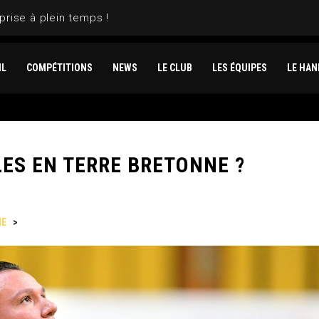
prise à plein temps !
IL
COMPÉTITIONS
NEWS
LE CLUB
LES ÉQUIPES
LE HAN
ES EN TERRE BRETONNE ?
NE
>
LES HORNETS IRRÉDUCTIBLES EN TERRE BRETONNE ?