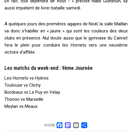
En fait, tout dépendra de nous !
» précise Nabil Guedoun, lui
aussi impatient de livrer bataille samedi.
A quelques jours des premières agapes de Noël, la salle Maillan
va donc s
’
habiller en « jaune » qui sont les couleurs des deux
clubs en présence. Nul doute aussi que le gymnase du Cannet
fera le plein pour conduire les Hornets vers une neuvième
victoire d
’
affilée.
Les matchs du week-end : 9ème Journée
Les Hornets vs Hyères
Toulouse vs Clichy
Bordeaux vs Le Puy en Velay
Thonon vs Marseille
Meylan vs Meaux
FACEBOOK
MASTODON
EMAIL
PARTAGER
SHARE