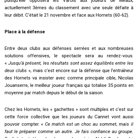
puisqu
’
elle opposera les Varois aux joueurs de Meaux,
actuellement 3èmes du classement avec une seule défaite à
leur débit. C
’
était le 21 novembre et face aux Hornets (60-62).
Place à la défense
Entre deux clubs aux défenses serrées et aux nombreuses
solutions offensives, le spectacle sera au rendez-vous.
«
Jusqu
’
à présent, les résultats sont assez équilibrés entre les
deux clubs
», mais c
’
est encore sur la défense que l
’
entraîneur
des Hornets va insister avec comme principale cible, Nicolas
Jouanserre, le meilleur joueur français qui totalise 35 points en
moyenne par match depuis le début de la saison.
Chez les Hornets, les « gachettes » sont multiples et c
’
est sur
cette force collective que les joueurs du Cannet vont aussi
pouvoir compter. «
Ce match est un choc au sommet, mais il
faut le préparer comme un autre. Je fais confiance au groupe.