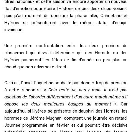
titres nationaux et cette saison va encore apporter un nouveau
flot d
’
émotion pour écrire l
’
Histoire de ces deux clubs voisins,
puisqu
’
au moment de conclure la phase aller, Cannetans et
Hyérois se présenteront avec le même statut d
’
équipe
invaincue.
Une première confrontation entre les deux premiers du
classement qui devrait déterminer qui des Hornets ou des
Hyérois passeront les fêtes de fin d
’
année un peu plus au
chaud que son adversaire direct.
Cela dit, Daniel Paquet ne souhaite pas donner trop de pression
à cette rencontre. «
Cela reste un derby mais il n
’
est pas
question de l
’
aborder différemment d
’
un autre match même s
’
il
oppose les deux meilleures équipes du moment
». Car
aujourd
’
hui, si Hyères se présente en dauphin des Hornets, les
hommes de Jérôme Mugnani comptent une journée en retard.
Journée programmée en février et qui pourrait être décisive