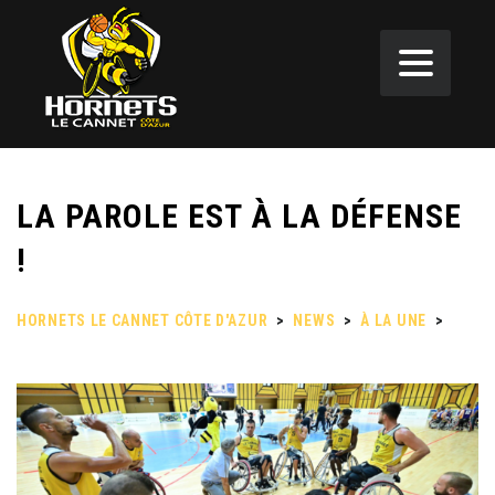
LA PAROLE EST À LA DÉFENSE
!
HORNETS LE CANNET CÔTE D'AZUR
>
NEWS
>
À LA UNE
>
LA
PAROLE EST À LA DÉFENSE !