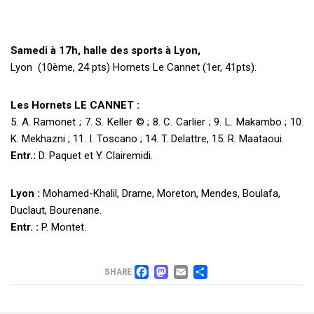
Samedi à 17h, halle des sports à Lyon,
Lyon (10ème, 24 pts) Hornets Le Cannet (1er, 41pts).
Les Hornets LE CANNET
:
5. A. Ramonet ; 7. S. Keller © ; 8. C. Carlier ; 9. L. Makambo ; 10.
K. Mekhazni ; 11. I. Toscano ; 14. T. Delattre, 15. R. Maataoui.
Entr.:
D. Paquet et Y. Clairemidi.
Lyon :
Mohamed-Khalil, Drame, Moreton, Mendes, Boulafa,
Duclaut, Bourenane.
Entr. :
P. Montet.
FACEBOOK
MASTODON
EMAIL
PARTAGER
SHARE