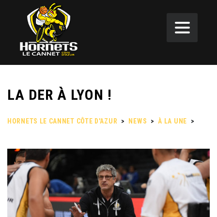
LA DER À LYON !
HORNETS LE CANNET CÔTE D'AZUR
>
NEWS
>
À LA UNE
>
LA
DER À LYON !