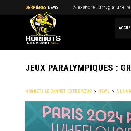
Alexandre Farrugia, une re
DERNIÈRES
NEWS
ACCUE
JEUX PARALYMPIQUES : G
HORNETS LE CANNET CÔTE D'AZUR
>
NEWS
>
À LA U