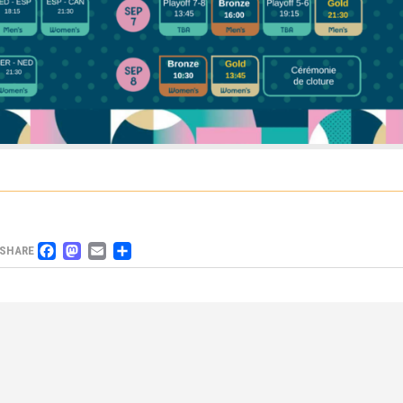
FACEBOOK
MASTODON
EMAIL
PARTAGER
SHARE