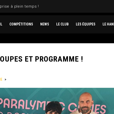
prise à plein temps !
IL
COMPÉTITIONS
NEWS
LE CLUB
LES ÉQUIPES
LE HAN
ROUPES ET PROGRAMME !
NE
>
JEUX PARALYMPIQUES : GROUPES ET PROGRAMME !