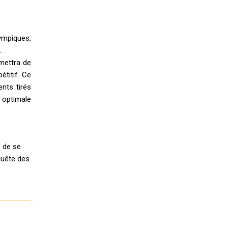
lympiques,
.
rmettra de
étitif. Ce
nts tirés
 optimale
é de se
quête des