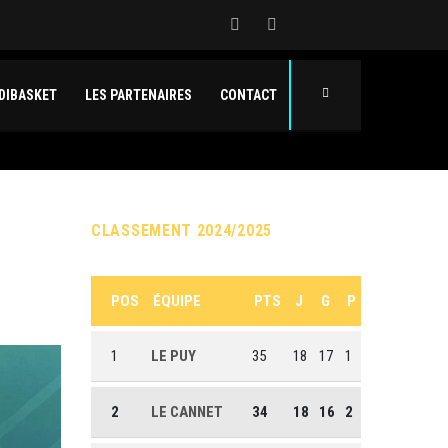
DIBASKET
LES PARTENAIRES
CONTACT
CLASSEMENT 2024/2025
POS
ÉQUIPE
PTS
J
G
P
1
LE PUY
35
18
17
1
2
LE CANNET
34
18
16
2