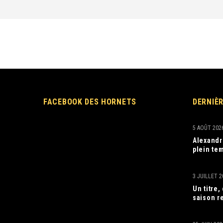
FACEBOOK DES HORNETS
DERNIÈ
5 AOÛT 202
Alexandr
plein tem
3 JUILLET 2
Un titre
saison r