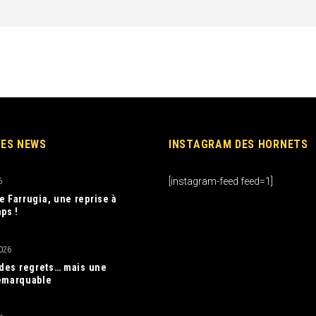
RES NEWS
INSTAGRAM DES HORNETS
[instagram-feed feed=1]
6
e Farrugia, une reprise à
ps !
026
, des regrets… mais une
emarquable