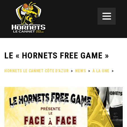
LE « HORNETS FREE GAME »
HORNETS LE CANNET CÔTE D'AZUR
>
NEWS
>
À LA UNE
>
LE
« HORNETS FREE GAME »