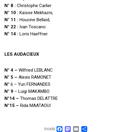
N° 8 :
Christophe Carlier
N° 10 :
Kaïsse Mekhazni,
N° 11 :
Houcine Bellaïd,
N° 22 :
Ivan Toscano
N° 14 :
Loris Haeffner.
LES AUDACIEUX
N° 4 –
Wilfried LEBLANC
N° 5 –
Alexis RAMONET
N°
6 – Yuri FERNANDES
N° 9
– Luigi MAKAMBO
N°14 –
Thomas DELATTRE
N°15 –
Rida MAATAOUI
FACEBOOK
MASTODON
EMAIL
PARTAGER
SHARE