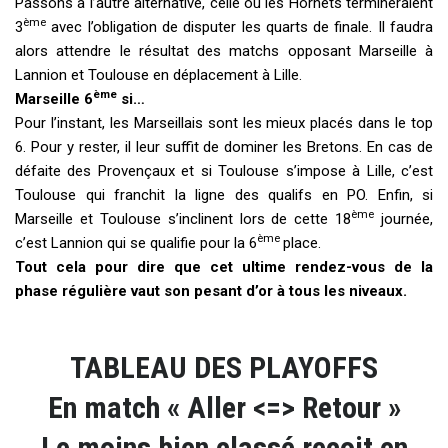
Passons à l’autre alternative, celle où les Hornets termineraient
ème
3
avec l’obligation de disputer les quarts de finale. Il faudra
alors attendre le résultat des matchs opposant Marseille à
Lannion et Toulouse en déplacement à Lille.
ème
Marseille 6
si…
Pour l’instant, les Marseillais sont les mieux placés dans le top
6. Pour y rester, il leur suffit de dominer les Bretons. En cas de
défaite des Provençaux et si Toulouse s’impose à Lille, c’est
Toulouse qui franchit la ligne des qualifs en PO. Enfin, si
ème
Marseille et Toulouse s’inclinent lors de cette 18
journée,
ème
c’est Lannion qui se qualifie pour la 6
place.
Tout cela pour dire que cet ultime rendez-vous de la
phase régulière vaut son pesant d’or à tous les niveaux.
TABLEAU DES PLAYOFFS
En match « Aller <=> Retour »
Le moins bien classé reçoit en