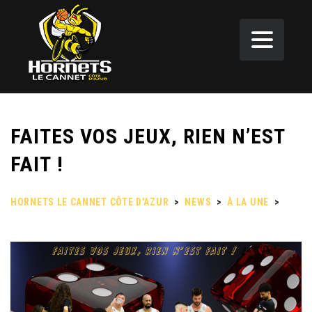
FAITES VOS JEUX, RIEN N’EST
FAIT !
HORNETS LE CANNET CÔTE D'AZUR
>
NEWS
>
À LA UNE
>
FAITES VOS JEUX, RIEN N’EST FAIT !