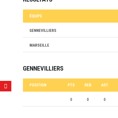
ÉQUIPE
GENNEVILLIERS
MARSEILLE
GENNEVILLIERS
POSITION
PTS
REB
AST
0
0
0