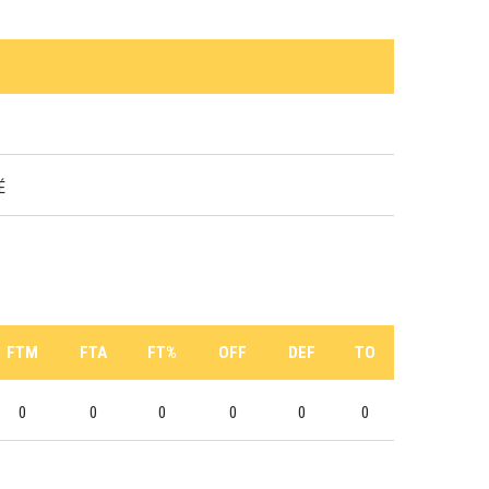
É
FTM
FTA
FT%
OFF
DEF
TO
0
0
0
0
0
0