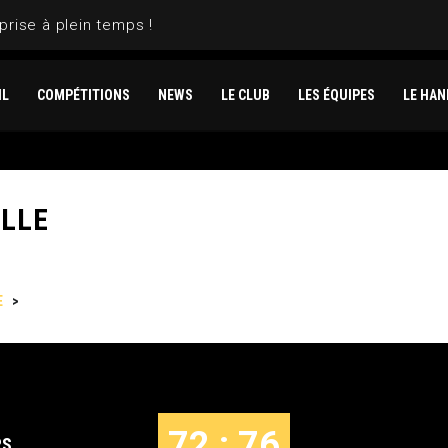
prise à plein temps !
IL
COMPÉTITIONS
NEWS
LE CLUB
LES ÉQUIPES
LE HAN
ILLE
E
>
GENNEVILLIERS VS MARSEILLE
72 : 76
RS