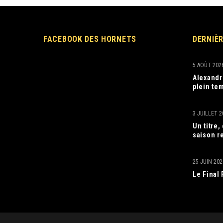
FACEBOOK DES HORNETS
DERNIÈ
5 AOÛT 202
Alexandr
plein tem
3 JUILLET 2
Un titre
saison r
25 JUIN 202
Le Final