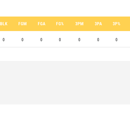
BLK
FGM
FGA
FG%
3PM
3PA
3P%
0
0
0
0
0
0
0