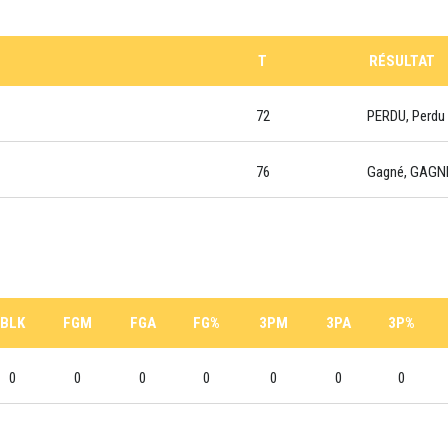
T
RÉSULTAT
72
PERDU, Perdu
76
Gagné, GAGN
BLK
FGM
FGA
FG%
3PM
3PA
3P%
0
0
0
0
0
0
0