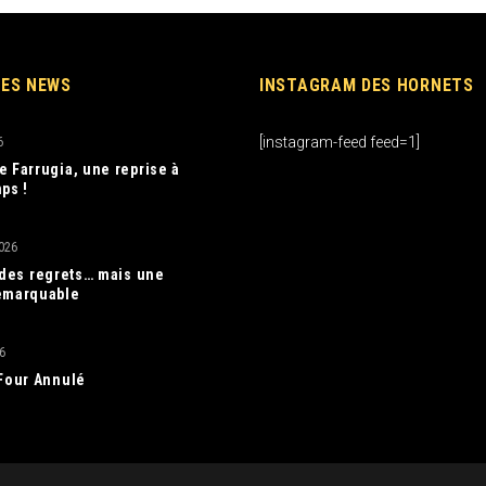
RES NEWS
INSTAGRAM DES HORNETS
[instagram-feed feed=1]
6
e Farrugia, une reprise à
ps !
026
, des regrets… mais une
emarquable
6
 Four Annulé