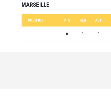
MARSEILLE
POSITION
PTS
REB
AST
0
0
0