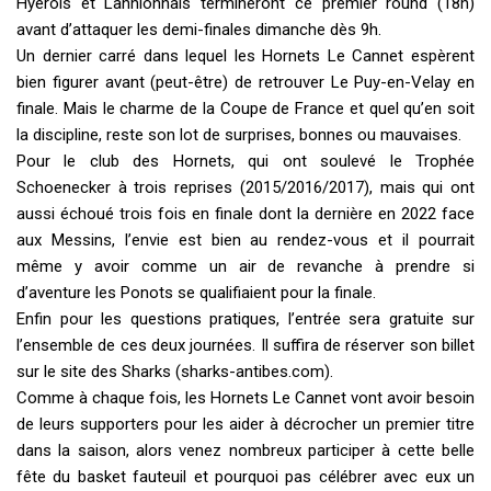
Hyérois et Lannionnais termineront ce premier round (18h)
avant d’attaquer les demi-finales dimanche dès 9h.
Un dernier carré dans lequel les Hornets Le Cannet espèrent
bien figurer avant (peut-être) de retrouver Le Puy-en-Velay en
finale. Mais le charme de la Coupe de France et quel qu’en soit
la discipline, reste son lot de surprises, bonnes ou mauvaises.
Pour le club des Hornets, qui ont soulevé le Trophée
Schoenecker à trois reprises (2015/2016/2017), mais qui ont
aussi échoué trois fois en finale dont la dernière en 2022 face
aux Messins, l’envie est bien au rendez-vous et il pourrait
même y avoir comme un air de revanche à prendre si
d’aventure les Ponots se qualifiaient pour la finale.
Enfin pour les questions pratiques, l’entrée sera gratuite sur
l’ensemble de ces deux journées. Il suffira de réserver son billet
sur le site des Sharks (sharks-antibes.com).
Comme à chaque fois, les Hornets Le Cannet vont avoir besoin
de leurs supporters pour les aider à décrocher un premier titre
dans la saison, alors venez nombreux participer à cette belle
fête du basket fauteuil et pourquoi pas célébrer avec eux un