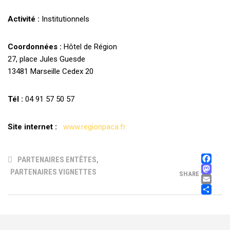
Activité :
Institutionnels
Coordonnées :
Hôtel de Région
27, place Jules Guesde
13481 Marseille Cedex 20
Tél :
04 91 57 50 57
Site internet :
www.regionpaca.fr
FA
PARTENAIRES ENTÊTES
,
M
PARTENAIRES VIGNETTES
SHARE
EM
PA