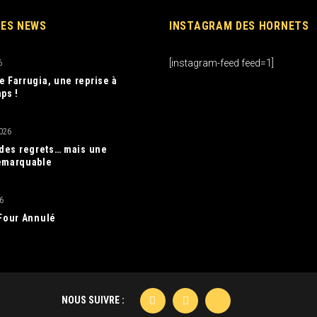
RES NEWS
INSTAGRAM DES HORNETS
[instagram-feed feed=1]
6
e Farrugia, une reprise à
ps !
026
, des regrets… mais une
emarquable
6
 Four Annulé
NOUS SUIVRE :