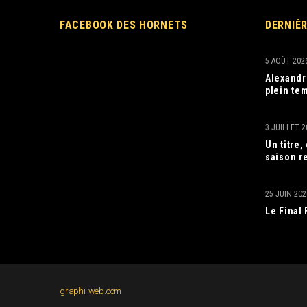
FACEBOOK DES HORNETS
DERNIÈ
5 AOÛT 202
Alexandr
plein tem
3 JUILLET 2
Un titre
saison r
25 JUIN 202
Le Final
graphi-web.com