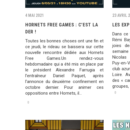
4 MAI 2021
23 AVRIL 
HORNETS FREE GAMES : C’EST LA
LES EX
DER !
Dans ce 
Rémi Bay
Toutes les bonnes choses ont une fin et
joies d
ce jeudi, le rideau se baissera sur cette
semaine
nouvelle rencontre dédiée aux Hornets
Nicolas 
Free Games.Un rendez-vous
Puy-en-V
hebdomadaire qui a été mis en place par
club azur
le président Alexandre Farrugia et
Loire. A
l’entraîneur Daniel Paquet, après
des « ca
l’annonce du deuxième confinement en
groupes, 
octobre dernier. Pour animer ces
oppositions entre Hornets, il…
0
0