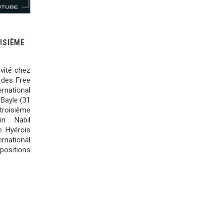
ISIÈME
nvité chez
 des Free
ernational
 Bayle (31
troisième
in Nabil
e Hyérois
national
positions