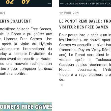
2021
22 AVRIL 2021
PERTS ÉGALISENT
LE PONOT RÉMI BAYLE : TRO
VISITEUR DES FREE GAMES
troisième épisode Free Games,
le, le Ponot a pu goûter aux
Pour poursuivre la série « un i
es Hornets Free Games. Une
les Hornets », ce nouvel opus
 après la visite du Hyérois
Games va accueillir le pivot int
Jouanserre, l’international du
français du Puy-en-Velay, Rémi
elay a accepté l’invitation du
ans). Le Ponot sera ainsi le 
éen avant de repartir en Haute-
visiteur après le Toulousa
vec une nouvelle redistribution
Guedoun et plus récemment l
rtes » pour composer les deux
Nicolas Jouanserre. L’inter
cette rencontre...
tricolore a reçu plusieurs pro
de...
0