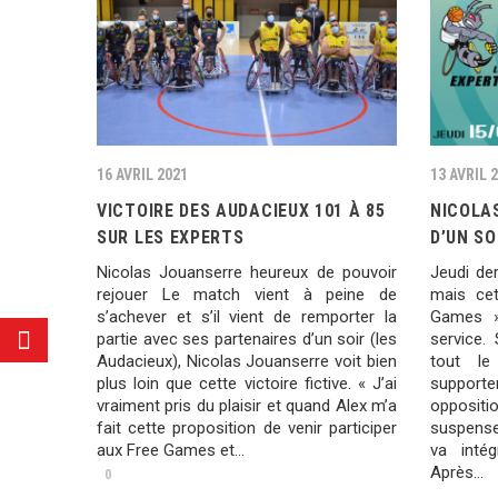
16 AVRIL 2021
13 AVRIL 
VICTOIRE DES AUDACIEUX 101 À 85
NICOLA
SUR LES EXPERTS
D’UN SO
Nicolas Jouanserre heureux de pouvoir
Jeudi der
rejouer Le match vient à peine de
mais cet
s’achever et s’il vient de remporter la
Games » 
partie avec ses partenaires d’un soir (les
service.
Audacieux), Nicolas Jouanserre voit bien
tout le
plus loin que cette victoire fictive. « J’ai
support
vraiment pris du plaisir et quand Alex m’a
opposit
fait cette proposition de venir participer
suspense
aux Free Games et...
va inté
Après…
0