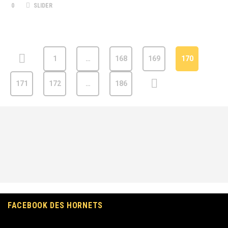
0
SLIDER
1
…
168
169
170
171
172
…
186
FACEBOOK DES HORNETS