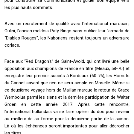
pour construire sa communication et guider son équipe vers
les plus hauts sommets.
Avec un recrutement de qualité avec l’international marocain,
Oulini, l’ancien meldois Paty Bingo sans oublier leur “armada de
“Diables Rouges”, les Naboriens restent toujours un adversaire
coriace.
Face aux “Red Dragon’s” de Saint-Avold, qui ont livré une belle
opposition aux champions de France en titre (Meaux, 58-70) et
enregistré leur premier succès à Bordeaux (60-76), les Hornets
du Cannet savent que rien ne sera simple en Moselle. Même si
ce deuxième voyage hors de Maillan marque le retour de Grace
Wembolua parmi les siens et la dernière participation de Walter
Groen en cette année 2017. Après cette rencontre,
l’international hollandais va se faire opérer du dos pour revenir
au meilleur de sa forme pour la deuxième partie de la saison.
Là où les échéances seront importantes pour aller décrocher
les titres.