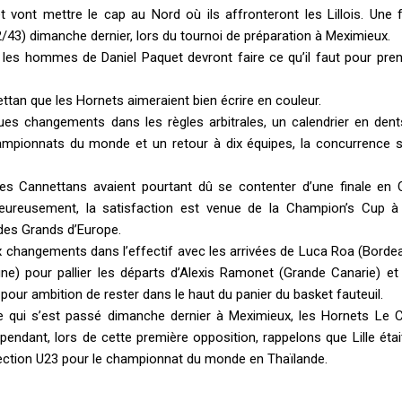
vont mettre le cap au Nord où ils affronteront les Lillois. Une 
2/43) dimanche dernier, lors du tournoi de préparation à Meximieux.
et les hommes de Daniel Paquet devront faire ce qu’il faut pour pre
ettan que les Hornets aimeraient bien écrire en couleur.
es changements dans les règles arbitrales, un calendrier en dent
ampionnats du monde et un retour à dix équipes, la concurrence 
 les Cannettans avaient pourtant dû se contenter d’une finale en
eureusement, la satisfaction est venue de la Champion’s Cup à
 des Grands d’Europe.
 changements dans l’effectif avec les arrivées de Luca Roa (Bordea
gne) pour pallier les départs d’Alexis Ramonet (Grande Canarie) e
pour ambition de rester dans le haut du panier du basket fauteuil.
ce qui s’est passé dimanche dernier à Meximieux, les Hornets Le 
pendant, lors de cette première opposition, rappelons que Lille étai
élection U23 pour le championnat du monde en Thaïlande.