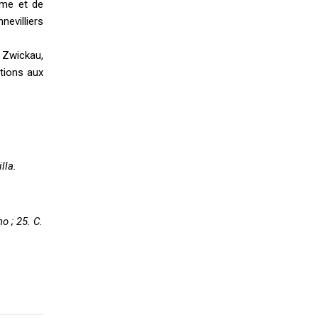
hme et de
nevilliers
, Zwickau,
ations aux
lla.
o ; 25. C.