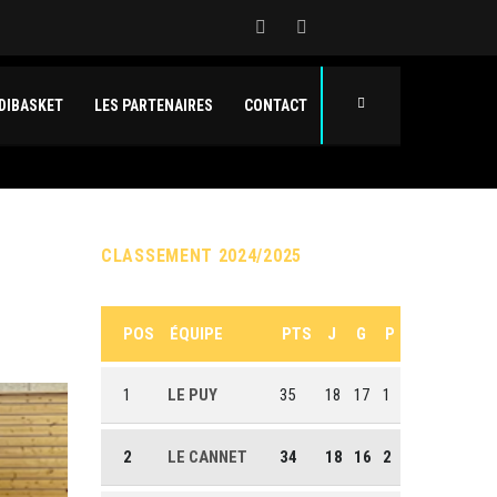
DIBASKET
LES PARTENAIRES
CONTACT
CLASSEMENT 2024/2025
POS
ÉQUIPE
PTS
J
G
P
1
LE PUY
35
18
17
1
2
LE CANNET
34
18
16
2