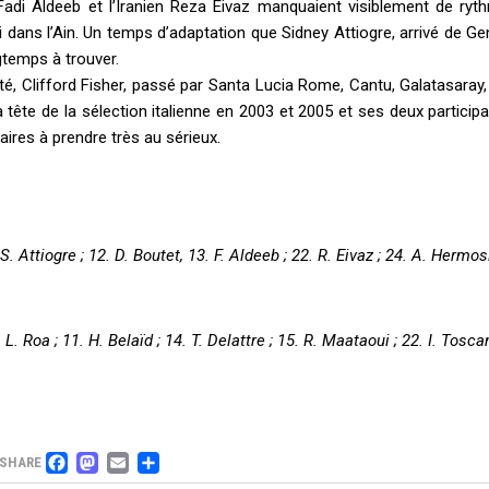
 Fadi Aldeeb et l’Iranien Reza Eivaz manquaient visiblement de ryt
dans l’Ain. Un temps d’adaptation que Sidney Attiogre, arrivé de Gen
gtemps à trouver.
té, Clifford Fisher, passé par Santa Lucia Rome, Cantu, Galatasaray
tête de la sélection italienne en 2003 et 2005 et ses deux particip
aires à prendre très au sérieux.
. Attiogre ; 12. D. Boutet, 13. F. Aldeeb ; 22. R. Eivaz ; 24. A. Hermosi
L. Roa ; 11. H. Belaïd ; 14. T. Delattre ; 15. R. Maataoui ; 22. I. Toscan
FACEBOOK
MASTODON
EMAIL
PARTAGER
SHARE