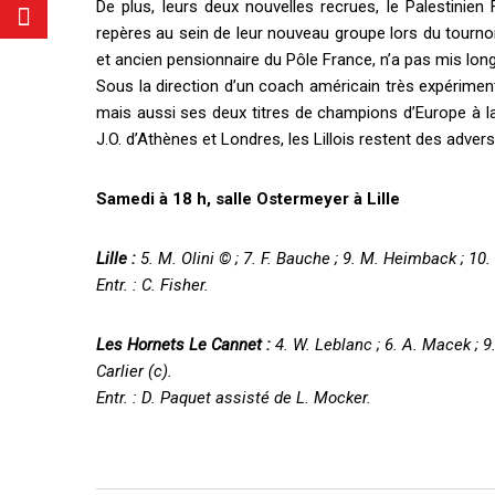
De plus, leurs deux nouvelles recrues, le Palestinien
repères au sein de leur nouveau groupe lors du tournoi 
et ancien pensionnaire du Pôle France, n’a pas mis lon
Sous la direction d’un coach américain très expérimen
mais aussi ses deux titres de champions d’Europe à la 
J.O. d’Athènes et Londres, les Lillois restent des advers
Samedi à 18 h, salle Ostermeyer à Lille
Lille :
5. M. Olini © ; 7. F. Bauche ; 9. M. Heimback ; 10. S
Entr. : C. Fisher.
Les Hornets Le Cannet :
4. W. Leblanc ; 6. A. Macek ; 9. 
Carlier (c).
Entr. : D. Paquet assisté de L. Mocker.