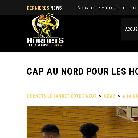
Alexandre Farrugia, une re
DERNIÈRES
NEWS
ACCUE
CAP AU NORD POUR LES H
HORNETS LE CANNET CÔTE D'AZUR
>
NEWS
>
À LA U