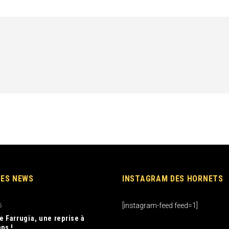
RES NEWS
INSTAGRAM DES HORNETS
[instagram-feed feed=1]
6
e Farrugia, une reprise à
ps !