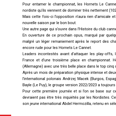
Pour entamer le championnat, les Hornets Le Cannet 
nordiste qu’ils viennent de dominer très nettement (10
Mais cette fois-ci l’opposition n’aura rien d’amicale 
nouvelle saison par le bon bout.
Une autre page qui s’ouvre dans l’Histoire du club cann
En ouverture de ce prochain opus, marqué par quelqu
malgré un léger remaniement après le report des ch
encore rude pour les Hornets Le Cannet.
Leaders incontestés avant d’attaquer les play-offs,
France et d’une troisième place en championnat. H
(Allemagne) avec une très belle place dans le top cinq
Après un mois de préparation physique intense et deux
l’international polonais Andrzej Macek (Burgos, Espa
Bayle (Le Puy), le groupe version 2022/2023 a toujours 
Pour cette première journée et si l’on se base sur 
devraient pas être très inquiétés par les Nordistes. Ce
son jeune international Abdel Hermozilla, retenu en s