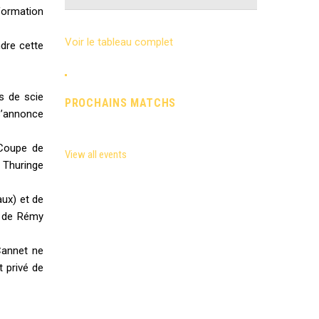
formation
Voir le tableau complet
ndre cette
s de scie
PROCHAINS MATCHS
s’annonce
 Coupe de
View all events
 Thuringe
ux) et de
t de Rémy
Cannet ne
t privé de