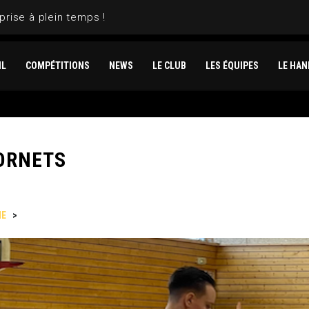
prise à plein temps !
IL
COMPÉTITIONS
NEWS
LE CLUB
LES ÉQUIPES
LE HAN
ORNETS
NE
>
CAP AU NORD POUR LES HORNETS