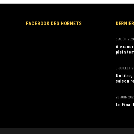
FACEBOOK DES HORNETS
DERNIÈ
5 AOÛT 202
Alexandr
plein tem
3 JUILLET 2
Un titre
saison r
25 JUIN 202
Le Final