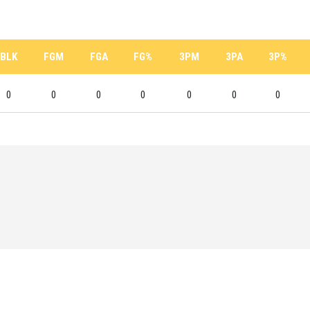
BLK
FGM
FGA
FG%
3PM
3PA
3P%
0
0
0
0
0
0
0