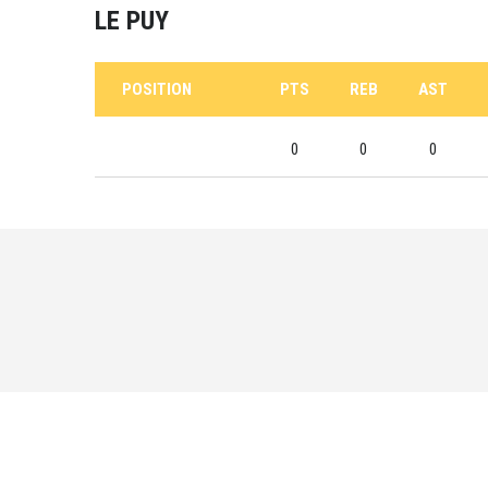
LE PUY
POSITION
PTS
REB
AST
0
0
0