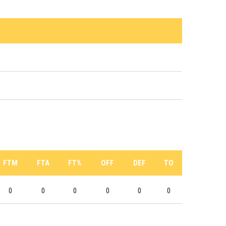
FTM
FTA
FT%
OFF
DEF
TO
0
0
0
0
0
0