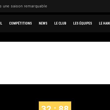
is une saison remarquable
IL
COMPÉTITIONS
NEWS
LE CLUB
LES ÉQUIPES
LE HAN
MEYLAN VS LE PUY
32 : 88