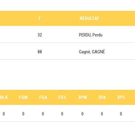
T
RÉSULTAT
32
PERDU, Perdu
88
Gagné, GAGNÉ
BLK
FGM
FGA
FG%
3PM
3PA
3P%
0
0
0
0
0
0
0