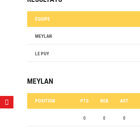
ÉQUIPE
MEYLAN
LE PUY
MEYLAN
POSITION
PTS
REB
AST
0
0
0