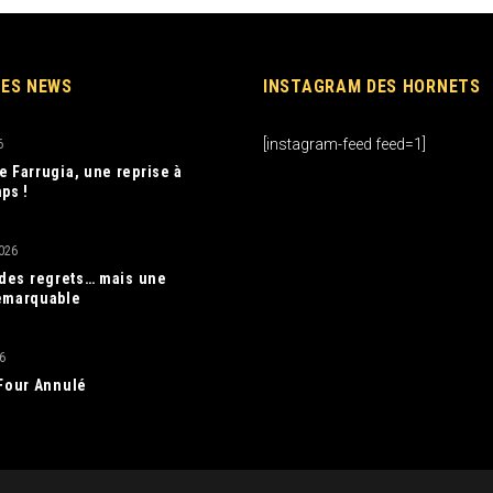
RES NEWS
INSTAGRAM DES HORNETS
[instagram-feed feed=1]
6
e Farrugia, une reprise à
ps !
026
, des regrets… mais une
emarquable
6
 Four Annulé