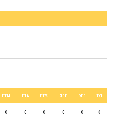
FTM
FTA
FT%
OFF
DEF
TO
0
0
0
0
0
0