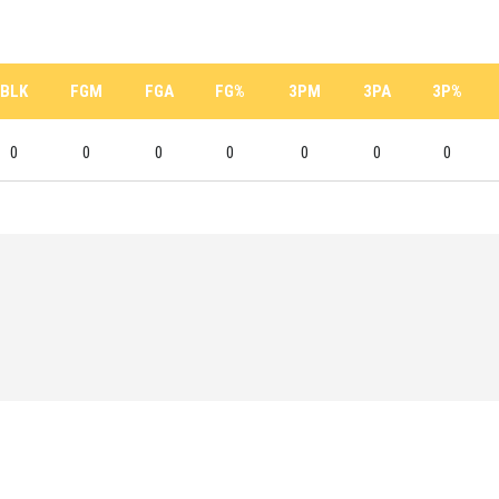
BLK
FGM
FGA
FG%
3PM
3PA
3P%
0
0
0
0
0
0
0