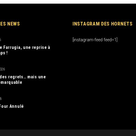
RES NEWS
INSTAGRAM DES HORNETS
[instagram-feed feed=1]
6
e Farrugia, une reprise à
ps !
026
, des regrets… mais une
emarquable
6
 Four Annulé