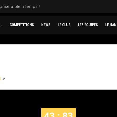
prise à plein temps !
IL
COMPÉTITIONS
NEWS
LE CLUB
LES ÉQUIPES
LE HAN
E
>
MEAUX VS LE PUY
43 : 83