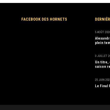
FACEBOOK DES HORNETS
DERNIÈ
5 AOÛT 202
Alexandr
plein tem
3 JUILLET 2
Un titre
saison r
25 JUIN 202
Le Final