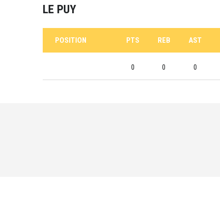
LE PUY
POSITION
PTS
REB
AST
0
0
0