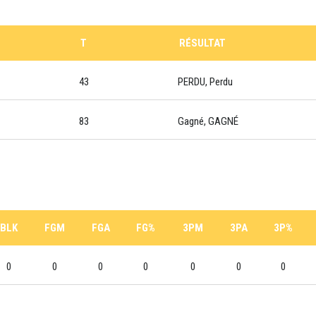
T
RÉSULTAT
43
PERDU, Perdu
83
Gagné, GAGNÉ
BLK
FGM
FGA
FG%
3PM
3PA
3P%
0
0
0
0
0
0
0