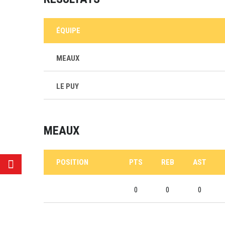
ÉQUIPE
MEAUX
LE PUY
MEAUX
POSITION
PTS
REB
AST
0
0
0