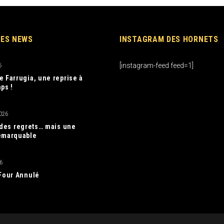
RES NEWS
INSTAGRAM DES HORNETS
[instagram-feed feed=1]
6
e Farrugia, une reprise à
ps !
026
, des regrets… mais une
emarquable
6
 Four Annulé