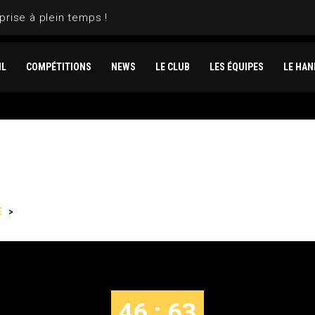
prise à plein temps !
IL
COMPÉTITIONS
NEWS
LE CLUB
LES ÉQUIPES
LE HAN
E
>
MARSEILLE VS TOULOUSE
46 : 63