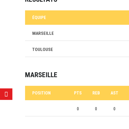
ÉQUIPE
MARSEILLE
TOULOUSE
MARSEILLE
POSITION
PTS
REB
AST
0
0
0