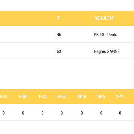
T
RÉSULTAT
46
PERDU, Perdu
63
Gagné, GAGNÉ
BLK
FGM
FGA
FG%
3PM
3PA
3P%
0
0
0
0
0
0
0