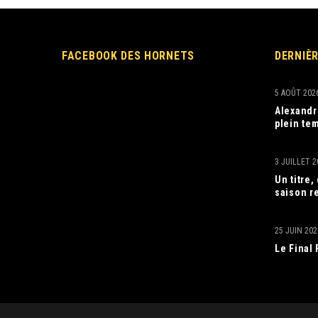
FACEBOOK DES HORNETS
DERNIÈ
5 AOÛT 202
Alexandr
plein tem
3 JUILLET 2
Un titre
saison r
25 JUIN 202
Le Final