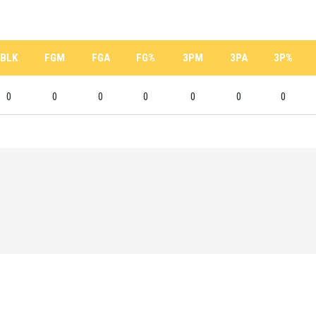
BLK
FGM
FGA
FG%
3PM
3PA
3P%
0
0
0
0
0
0
0