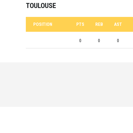
TOULOUSE
POSITION
PTS
REB
AST
0
0
0