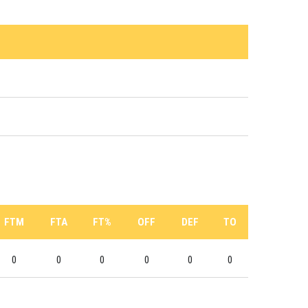
FTM
FTA
FT%
OFF
DEF
TO
0
0
0
0
0
0