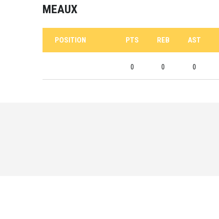
MEAUX
POSITION
PTS
REB
AST
0
0
0