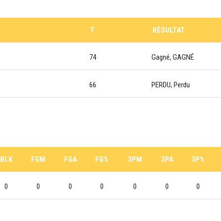
T
RÉSULTAT
74
Gagné, GAGNÉ
66
PERDU, Perdu
BLK
FGM
FGA
FG%
3PM
3PA
3P%
0
0
0
0
0
0
0