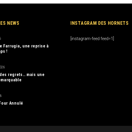
RES NEWS
INSTAGRAM DES HORNETS
[instagram-feed feed=1]
6
e Farrugia, une reprise à
ps !
026
, des regrets… mais une
emarquable
6
 Four Annulé