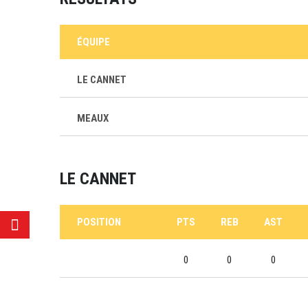
ÉQUIPE
LE CANNET
MEAUX
LE CANNET
POSITION
PTS
REB
AST
0
0
0