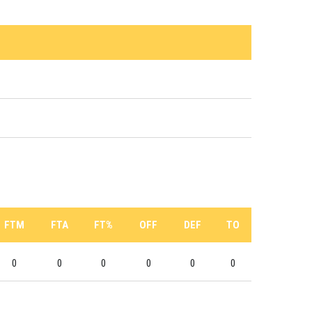
FTM
FTA
FT%
OFF
DEF
TO
0
0
0
0
0
0