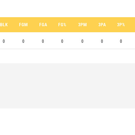
BLK
FGM
FGA
FG%
3PM
3PA
3P%
0
0
0
0
0
0
0