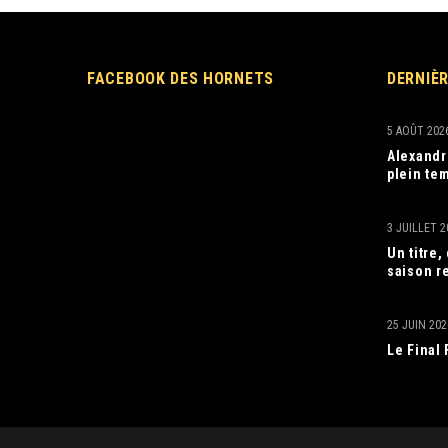
FACEBOOK DES HORNETS
DERNIÈ
5 AOÛT 202
Alexandr
plein tem
3 JUILLET 2
Un titre
saison r
25 JUIN 202
Le Final