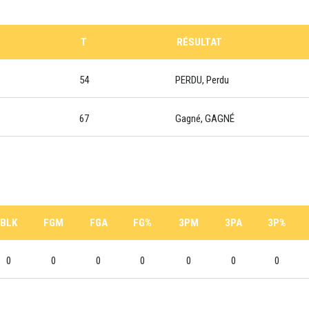
T
RÉSULTAT
54
PERDU, Perdu
67
Gagné, GAGNÉ
BLK
FGM
FGA
FG%
3PM
3PA
3P%
0
0
0
0
0
0
0