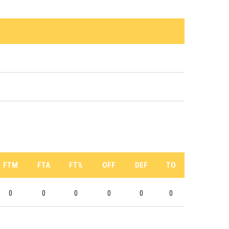
FTM
FTA
FT%
OFF
DEF
TO
0
0
0
0
0
0