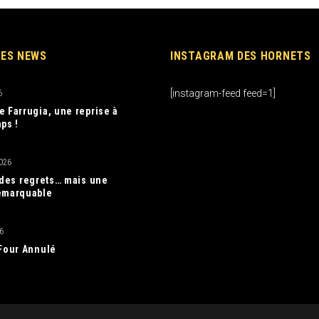
RES NEWS
INSTAGRAM DES HORNETS
[instagram-feed feed=1]
6
e Farrugia, une reprise à
ps !
026
, des regrets… mais une
emarquable
6
 Four Annulé