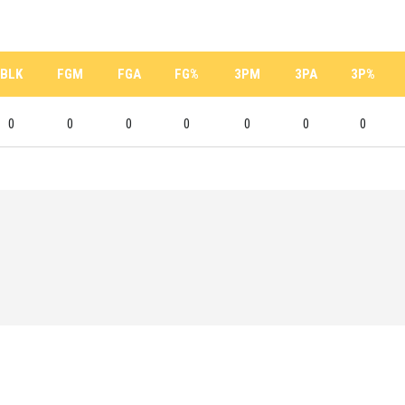
BLK
FGM
FGA
FG%
3PM
3PA
3P%
0
0
0
0
0
0
0