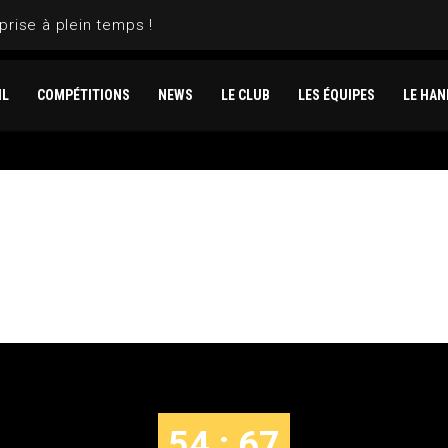
prise à plein temps !
IL
COMPÉTITIONS
NEWS
LE CLUB
LES ÉQUIPES
LE HAN
HYERES VS METZ
54 : 67