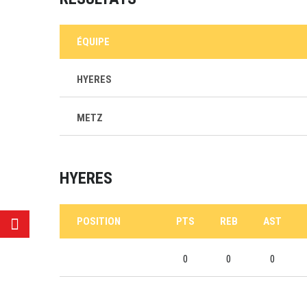
ÉQUIPE
HYERES
METZ
HYERES
POSITION
PTS
REB
AST
0
0
0