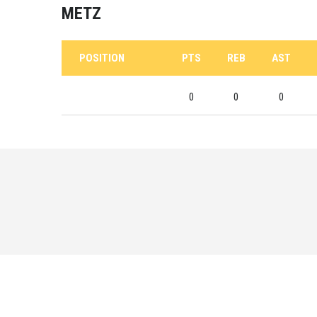
METZ
POSITION
PTS
REB
AST
0
0
0