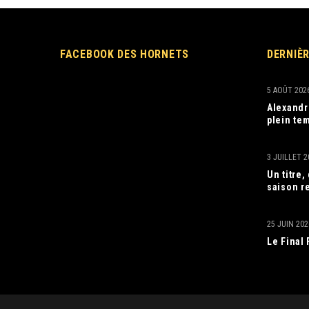
FACEBOOK DES HORNETS
DERNIÈ
5 AOÛT 202
Alexandr
plein tem
3 JUILLET 2
Un titre
saison r
25 JUIN 202
Le Final