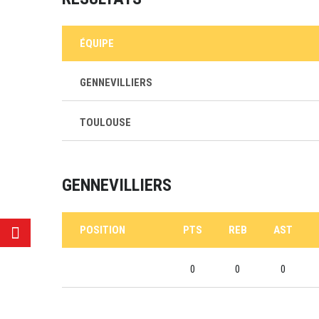
ÉQUIPE
GENNEVILLIERS
TOULOUSE
GENNEVILLIERS
POSITION
PTS
REB
AST
0
0
0