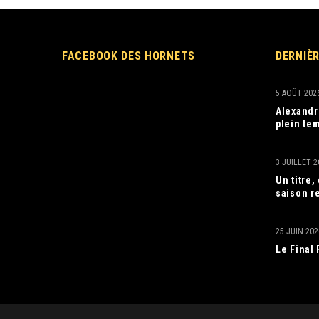
FACEBOOK DES HORNETS
DERNIÈ
5 AOÛT 202
Alexandr
plein tem
3 JUILLET 2
Un titre
saison r
25 JUIN 202
Le Final