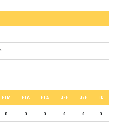
É
FTM
FTA
FT%
OFF
DEF
TO
0
0
0
0
0
0