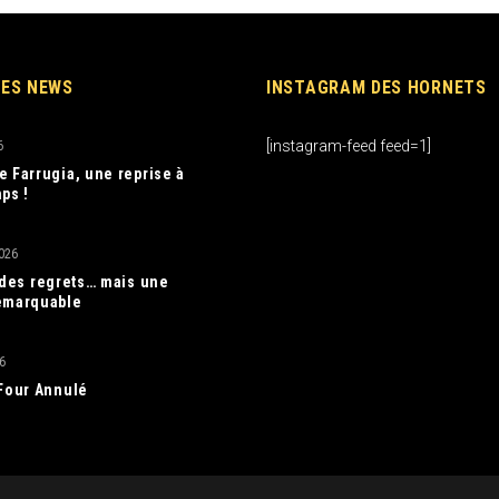
RES NEWS
INSTAGRAM DES HORNETS
[instagram-feed feed=1]
6
e Farrugia, une reprise à
ps !
026
, des regrets… mais une
emarquable
6
 Four Annulé