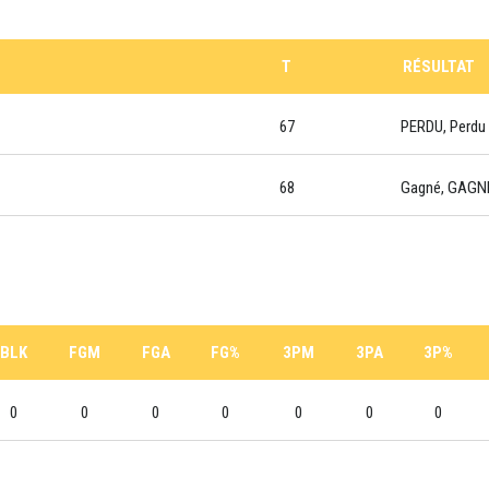
T
RÉSULTAT
67
PERDU, Perdu
68
Gagné, GAGN
BLK
FGM
FGA
FG%
3PM
3PA
3P%
0
0
0
0
0
0
0