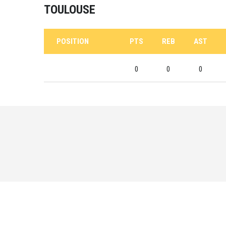
TOULOUSE
POSITION
PTS
REB
AST
0
0
0