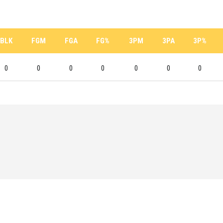
BLK
FGM
FGA
FG%
3PM
3PA
3P%
0
0
0
0
0
0
0