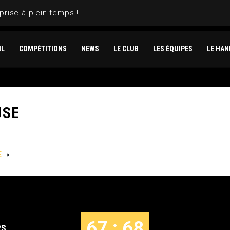
prise à plein temps !
IL
COMPÉTITIONS
NEWS
LE CLUB
LES ÉQUIPES
LE HAN
USE
E
>
GENNEVILLIERS VS TOULOUSE
67 : 68
RS