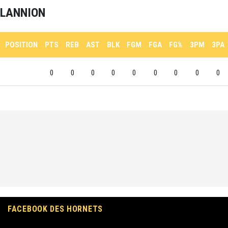
LANNION
POSITION
PTS
REB
AST
BLK
FGM
FGA
FG%
3PM
3PA
0
0
0
0
0
0
0
0
0
FACEBOOK DES HORNETS