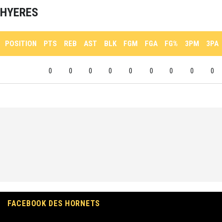
HYERES
POSITION
PTS
REB
AST
BLK
FGM
FGA
FG%
3PM
3PA
0
0
0
0
0
0
0
0
0
FACEBOOK DES HORNETS